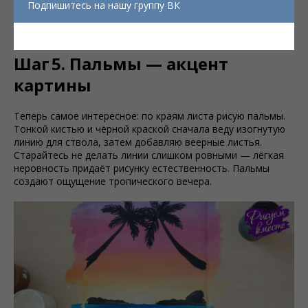
горы на линии горизонта. Белым цветом рисуем
Подпишитесь на нашу группу ВК
заходящее солнце.
Шаг 5. Пальмы — акцент
картины
Теперь самое интересное: по краям листа рисую пальмы.
Тонкой кистью и чёрной краской сначала веду изогнутую
линию для ствола, затем добавляю веерные листья.
Старайтесь не делать линии слишком ровными — лёгкая
неровность придаёт рисунку естественность. Пальмы
создают ощущение тропического вечера.