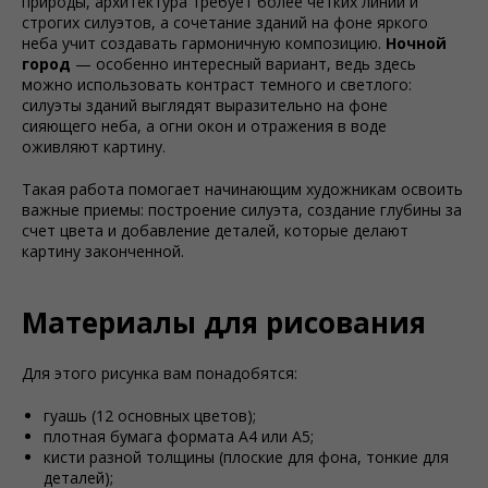
природы, архитектура требует более четких линий и
строгих силуэтов, а сочетание зданий на фоне яркого
неба учит создавать гармоничную композицию.
Ночной
город
— особенно интересный вариант, ведь здесь
можно использовать контраст темного и светлого:
силуэты зданий выглядят выразительно на фоне
сияющего неба, а огни окон и отражения в воде
оживляют картину.
Такая работа помогает начинающим художникам освоить
важные приемы: построение силуэта, создание глубины за
счет цвета и добавление деталей, которые делают
картину законченной.
Материалы для рисования
Для этого рисунка вам понадобятся:
гуашь (12 основных цветов);
плотная бумага формата А4 или А5;
кисти разной толщины (плоские для фона, тонкие для
деталей);