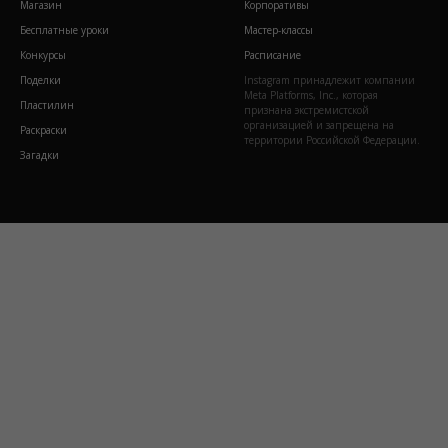
Магазин
Корпоративы
Бесплатные уроки
Мастер-классы
Конкурсы
Расписание
Поделки
Instagram принадлежит компании
Meta Platforms, Inc., которая
Пластилин
признана экстремистской
организацией и запрещена на
Раскраски
территории Российской Федерации.
Загадки