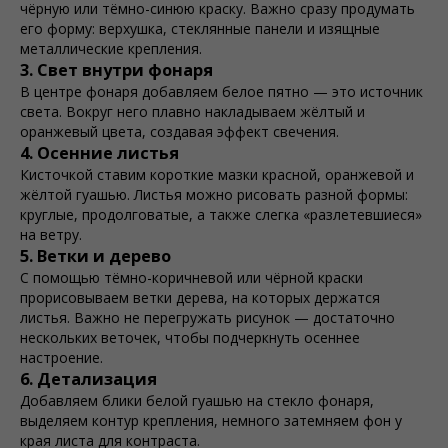
чёрную или тёмно-синюю краску. Важно сразу продумать
его форму: верхушка, стеклянные панели и изящные
металлические крепления.
3. Свет внутри фонаря
В центре фонаря добавляем белое пятно — это источник
света. Вокруг него плавно накладываем жёлтый и
оранжевый цвета, создавая эффект свечения.
4. Осенние листья
Кисточкой ставим короткие мазки красной, оранжевой и
жёлтой гуашью. Листья можно рисовать разной формы:
круглые, продолговатые, а также слегка «разлетевшиеся»
на ветру.
5. Ветки и дерево
С помощью тёмно-коричневой или чёрной краски
прорисовываем ветки дерева, на которых держатся
листья. Важно не перегружать рисунок — достаточно
нескольких веточек, чтобы подчеркнуть осеннее
настроение.
6. Детализация
Добавляем блики белой гуашью на стекло фонаря,
выделяем контур крепления, немного затемняем фон у
края листа для контраста.