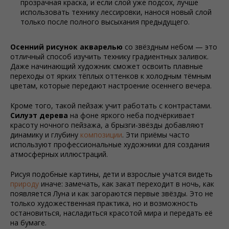
прозрачная краска, и если слой уже подсох, лучше
использовать технику лессировки, нанося новый слой
только после полного высыхания предыдущего.
Осенний рисунок акварелью
со звёздным небом — это
отличный способ изучить технику градиентных заливок.
Даже начинающий художник сможет освоить плавные
переходы от ярких тёплых оттенков к холодным тёмным
цветам, которые передают настроение осеннего вечера.
Кроме того, такой пейзаж учит работать с контрастами.
Силуэт дерева
на фоне яркого неба подчёркивает
красоту ночного пейзажа, а брызги-звёзды добавляют
динамику и глубину
композиции
. Эти приёмы часто
используют профессиональные художники для создания
атмосферных иллюстраций.
Рисуя подобные картины, дети и взрослые учатся видеть
природу
иначе: замечать, как закат переходит в ночь, как
появляется Луна и как загораются первые звёзды. Это не
только художественная практика, но и возможность
остановиться, насладиться красотой мира и передать её
на бумаге.