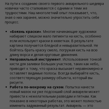
На пути к созданию своего первого акварельного шедевра
новички часто сталкиваются с одними и теми же
трудностями. Наш многолетний опыт показывает, что,
зная о них заранее, можно значительно упростить себе
процесс.
«Боязнь краски»
. Многие начинающие художники
набирают слишком мало пигмента на кисть, особенно
если используют краски в кюветках. В результате
картина получается бледной и невыразительной. Не
бойтесь брать краску смело, погружая кисть на всю
длину ворса и делая круговые движения.
Неправильный инструмент
. Использование тонкой
кисти для заливки больших участков, таких как небо,
приводит к тому, что краска высыхает неравномерно и
оставляет видимые полосы. Всегда выбирайте кисть,
соответствующую размеру объекта, который вы
рисуете.
Работа по-мокрому на сухом
. Попытка нанести
новый мазок на уже подсохший слой акварели может
привести к нежелательным разводам и пятнам. Как
показано в некоторых работах, это может полностью
изменить задуманный результат. Акварель — это