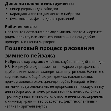
Дополнительные инструменты
Линер (чёрный) для обводки.
Карандаш и ластик для лёгкого наброска.
Бумажные салфетки для исправлений.
Рабочее место
Поставьте настольную лампу с мягким светом. Держите
рядом палитру или лист черновика — на нём удобно
проверять оттенки маркеров.
Пошаговый процесс рисования
зимнего пейзажа
Набросок карандашом.
Используйте твёрдый карандаш
HB–H и рисуйте едва заметно — маркеры прозрачны, и
грубая линия может «запереться» внутри слоя. Начните с
крупных масс: общий силуэт домика, наклон крыши,
прямоугольники окон, цилиндр трубы. Накидайте ёлки
пятнами-треугольниками, не прорисовывая каждую ветку;
для забора достаточно ритма вертикальных столбиков.
Тропинку ведите извилисто, с постепенным расширением
к нижнему краю — это создаст эффект перспективы и
«втянет» зрителя внутрь.