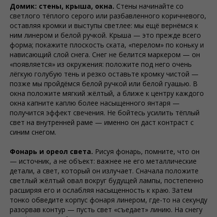
Домик: стены, крыша, окна.
Стены начинайте со
светлого тёплого серого или разбавленного коричневого,
оставляя кромки и выступы светлее: мы ещё вернёмся к
ним линером и белой ручкой. Крыша — это прежде всего
форма; покажите плоскость ската, «перелом» по коньку и
нависающий слой снега. Снег не белится маркером — он
«появляется» из окружения: положите под него очень
лёгкую голубую тень и резко оставьте кромку чистой —
позже мы пройдёмся белой ручкой или белой гуашью. В
окна положите мягкий жёлтый, а ближе к центру каждого
окна капните каплю более насыщенного янтаря —
получится эффект свечения. Не бойтесь усилить тёплый
свет на внутренней раме — именно он даст контраст с
синим снегом.
Фонарь и ореол света.
Рисуя фонарь, помните, что он
— источник, а не объект: важнее не его металлические
детали, а свет, который он излучает. Сначала положите
светлый жёлтый овал вокруг будущей лампы, постепенно
расширяя его и ослабляя насыщенность к краю. Затем
тонко обведите корпус фонаря линером, где-то на секунду
разорвав контур — пусть свет «съедает» линию. На снегу