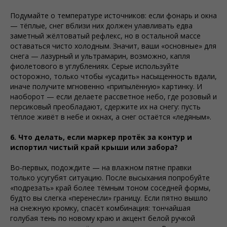
Подумайте о температуре источников: если фонарь и окна
— тёплые, снег вблизи них должен улавливать едва
заметный жёлтоватый рефлекс, но в остальной массе
оставаться чисто холодным. Значит, ваши «основные» для
снега — лазурный и ультрамарин, возможно, капля
фиолетового в углублениях. Серые используйте
осторожно, только чтобы «усадить» насыщенность вдали,
иначе получите мгновенно «припылённую» картинку. И
наоборот — если делаете рассветное небо, где розовый и
персиковый преобладают, сдержите их на снегу: пусть
тёплое живёт в небе и окнах, а снег остаётся «ледяным».
6. Что делать, если маркер протёк за контур и
испортил чистый край крыши или забора?
Во-первых, подождите — на влажном пятне правки
только усугубят ситуацию. После высыхания попробуйте
«подрезать» край более тёмным тоном соседней формы,
будто вы слегка «перенесли» границу. Если пятно вышло
на снежную кромку, спасёт комбинация: тончайшая
голубая тень по новому краю и акцент белой ручкой