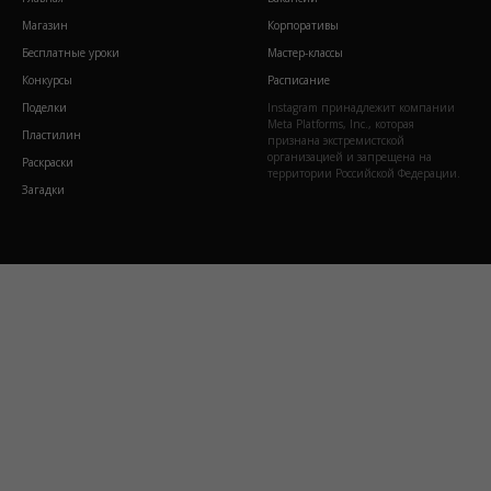
Магазин
Корпоративы
Бесплатные уроки
Мастер-классы
Конкурсы
Расписание
Поделки
Instagram принадлежит компании
Meta Platforms, Inc., которая
Пластилин
признана экстремистской
организацией и запрещена на
Раскраски
территории Российской Федерации.
Загадки