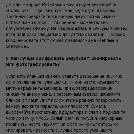
детали. На уроке ИЗО важно научить ребёнка видеть
«большое» — где свет, где тень, куда идти штрихом.
Тропинку превратите в широкую дугу с пятью-семью
отпечатками шагов — так ребёнок моментально
почувствует глубину. На
risovanie24.ru
в «Рисуем вместе»
есть подборки специально для детских занятий — можно
комбинировать этот сюжет с заданиями на «тёплые и
холодные».
9. Как лучше оцифровать результат: сканировать
или фотографировать?
Если есть планшет-сканер, ставьте разрешение 300–400
dpi и отключайте «улучшалки» — они часто «съедают»
мягкие градиенты маркера. При фотографировании
снимайте днём у окна, с рассеянным светом, избегайте
бликов от ламп. Лист положите на ровную поверхность,
камеру держите параллельно плоскости бумаги,
выровняйте перспективу в редакторе и слегка поднимите
чёрную точку, чтобы белый снег не голубил. Маркерные
градиенты часто «шумят» на фото — не пытайтесь их
«полировать» резкостью, лучше просто уменьшите