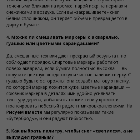
точечными бликами на кромке, парой искр на перилах и
снежинками в воздухе. Если вы «закрашиваете» снег
белым сплошняком, он теряет объём и превращается в
дырку в бумаге.
4. Можно ли смешивать маркеры с акварелью,
гуашью или цветными карандашами?
Да, смешанные техники дают прекрасный результат, но
соблюдают порядок. Спиртовые маркеры работают
поверх акварели, если бумага полностью высохла — вы
получите цветную «подложку» и чистые заливки сверху. С
гуашью будьте осторожны: она создаёт матовую плёнку,
по которой маркер ложится хуже. Цветные карандаши —
союзник маркера в деталях: ими удобно усиливать
текстуру дерева, добавлять тонкие тени у кромок и
нюансировать небесный градиент микровкраплениями. На
Рисуем вместе
мы регулярно показываем такие
«бутерброды», и они радуют гибкостью.
5. Как выбрать палитру, чтобы снег «светился», а не
выглядел грязным?