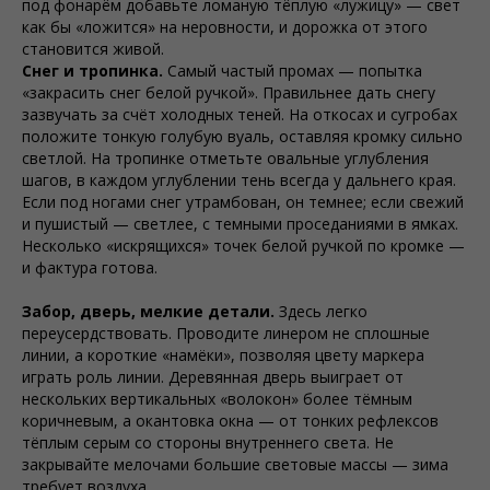
под фонарём добавьте ломаную тёплую «лужицу» — свет
как бы «ложится» на неровности, и дорожка от этого
становится живой.
Снег и тропинка.
Самый частый промах — попытка
«закрасить снег белой ручкой». Правильнее дать снегу
зазвучать за счёт холодных теней. На откосах и сугробах
положите тонкую голубую вуаль, оставляя кромку сильно
светлой. На тропинке отметьте овальные углубления
шагов, в каждом углублении тень всегда у дальнего края.
Если под ногами снег утрамбован, он темнее; если свежий
и пушистый — светлее, с темными проседаниями в ямках.
Несколько «искрящихся» точек белой ручкой по кромке —
и фактура готова.
Забор, дверь, мелкие детали.
Здесь легко
переусердствовать. Проводите линером не сплошные
линии, а короткие «намёки», позволяя цвету маркера
играть роль линии. Деревянная дверь выиграет от
нескольких вертикальных «волокон» более тёмным
коричневым, а окантовка окна — от тонких рефлексов
тёплым серым со стороны внутреннего света. Не
закрывайте мелочами большие световые массы — зима
требует воздуха.