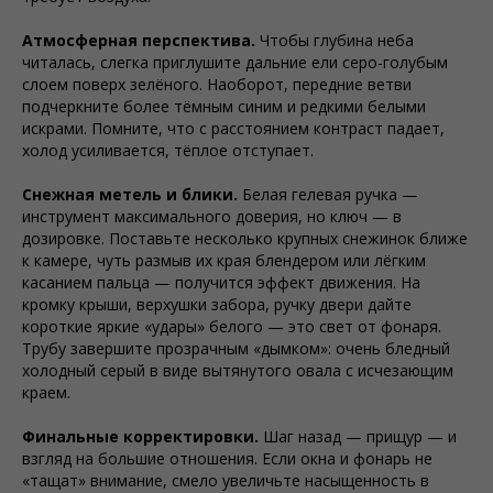
Атмосферная перспектива.
Чтобы глубина неба
читалась, слегка приглушите дальние ели серо-голубым
слоем поверх зелёного. Наоборот, передние ветви
подчеркните более тёмным синим и редкими белыми
искрами. Помните, что с расстоянием контраст падает,
холод усиливается, тёплое отступает.
Снежная метель и блики.
Белая гелевая ручка —
инструмент максимального доверия, но ключ — в
дозировке. Поставьте несколько крупных снежинок ближе
к камере, чуть размыв их края блендером или лёгким
касанием пальца — получится эффект движения. На
кромку крыши, верхушки забора, ручку двери дайте
короткие яркие «удары» белого — это свет от фонаря.
Трубу завершите прозрачным «дымком»: очень бледный
холодный серый в виде вытянутого овала с исчезающим
краем.
Финальные корректировки.
Шаг назад — прищур — и
взгляд на большие отношения. Если окна и фонарь не
«тащат» внимание, смело увеличьте насыщенность в