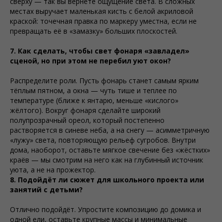
сверху — так вы вернёте ощущение света. В сложных
местах выручает маленькая кисть с белой акриловой
краской: точечная правка по маркеру уместна, если не
превращать её в «замазку» больших плоскостей.
7. Как сделать, чтобы свет фонаря «завладел»
сценой, но при этом не перебил уют окон?
Распределите роли. Пусть фонарь станет самым ярким
тёплым пятном, а окна — чуть тише и теплее по
температуре (ближе к янтарю, меньше «кислого»
жёлтого). Вокруг фонаря сделайте широкий
полупрозрачный ореол, который постепенно
растворяется в синеве неба, а на снегу — асимметричную
«лужу» света, повторяющую рельеф сугробов. Внутри
дома, наоборот, оставьте мягкое свечение без «жёстких»
краёв — мы смотрим на него как на глубинный источник
уюта, а не на прожектор.
8. Подойдёт ли сюжет для школьного проекта или
занятий с детьми?
Отлично подойдёт. Упростите композицию до домика и
одной ели, оставьте крупные массы и минимальные