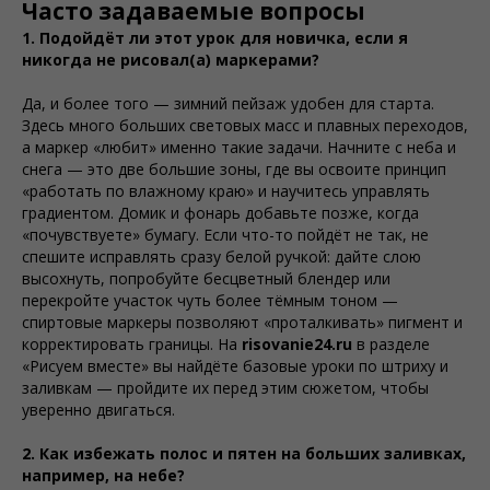
Часто задаваемые вопросы
1. Подойдёт ли этот урок для новичка, если я
никогда не рисовал(а) маркерами?
Да, и более того — зимний пейзаж удобен для старта.
Здесь много больших световых масс и плавных переходов,
а маркер «любит» именно такие задачи. Начните с неба и
снега — это две большие зоны, где вы освоите принцип
«работать по влажному краю» и научитесь управлять
градиентом. Домик и фонарь добавьте позже, когда
«почувствуете» бумагу. Если что-то пойдёт не так, не
спешите исправлять сразу белой ручкой: дайте слою
высохнуть, попробуйте бесцветный блендер или
перекройте участок чуть более тёмным тоном —
спиртовые маркеры позволяют «проталкивать» пигмент и
корректировать границы. На
risovanie24.ru
в разделе
«Рисуем вместе» вы найдёте базовые уроки по штриху и
заливкам — пройдите их перед этим сюжетом, чтобы
уверенно двигаться.
2. Как избежать полос и пятен на больших заливках,
например, на небе?