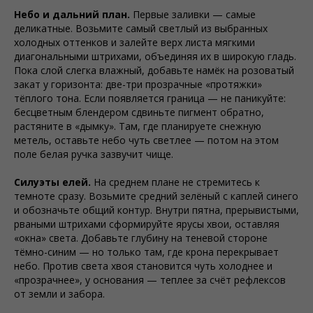
Небо и дальний план.
Первые заливки — самые
деликатные. Возьмите самый светлый из выбранных
холодных оттенков и залейте верх листа мягкими
диагональными штрихами, объединяя их в широкую гладь.
Пока слой слегка влажный, добавьте намёк на розоватый
закат у горизонта: две-три прозрачные «протяжки»
тёплого тона. Если появляется граница — не паникуйте:
бесцветным блендером сдвиньте пигмент обратно,
растяните в «дымку». Там, где планируете снежную
метель, оставьте небо чуть светлее — потом на этом
поле белая ручка зазвучит чище.
Силуэты елей.
На среднем плане не стремитесь к
темноте сразу. Возьмите средний зелёный с каплей синего
и обозначьте общий контур. Внутри пятна, прерывистыми,
рваными штрихами сформируйте ярусы хвои, оставляя
«окна» света. Добавьте глубину на теневой стороне
тёмно-синим — но только там, где крона перекрывает
небо. Против света хвоя становится чуть холоднее и
«прозрачнее», у основания — теплее за счёт рефлексов
от земли и забора.