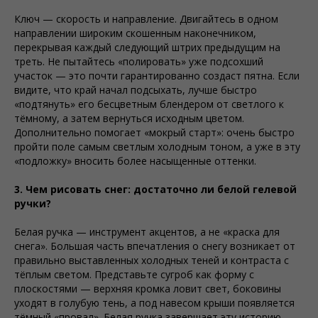
Ключ — скорость и направление. Двигайтесь в одном
направлении широким скошенным наконечником,
перекрывая каждый следующий штрих предыдущим на
треть. Не пытайтесь «полировать» уже подсохший
участок — это почти гарантированно создаст пятна. Если
видите, что край начал подсыхать, лучше быстро
«подтянуть» его бесцветным блендером от светлого к
тёмному, а затем вернуться исходным цветом.
Дополнительно помогает «мокрый старт»: очень быстро
пройти поле самым светлым холодным тоном, а уже в эту
«подложку» вносить более насыщенные оттенки.
3. Чем рисовать снег: достаточно ли белой гелевой
ручки?
Белая ручка — инструмент акцентов, а не «краска для
снега». Большая часть впечатления о снегу возникает от
правильно выставленных холодных теней и контраста с
тёплым светом. Представьте сугроб как форму с
плоскостями — верхняя кромка ловит свет, боковины
уходят в голубую тень, а под навесом крыши появляется
тёмный «провал». Белая ручка завершает эту историю