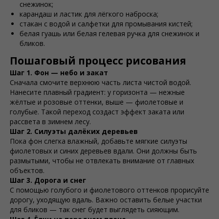
снежинок;
карандаш и ластик для лёгкого наброска;
стакан с водой и салфетки для промывания кистей;
белая гуашь или белая гелевая ручка для снежинок и
бликов.
Пошаговый процесс рисования
Шаг 1. Фон — небо и закат
Сначала смочите верхнюю часть листа чистой водой.
Нанесите плавный градиент: у горизонта — нежные
жёлтые и розовые оттенки, выше — фиолетовые и
голубые. Такой переход создаст эффект заката или
рассвета в зимнем лесу.
Шаг 2. Силуэты далёких деревьев
Пока фон слегка влажный, добавьте мягкие силуэты
фиолетовых и синих деревьев вдали. Они должны быть
размытыми, чтобы не отвлекать внимание от главных
объектов.
Шаг 3. Дорога и снег
С помощью голубого и фиолетового оттенков прорисуйте
дорогу, уходящую вдаль. Важно оставить белые участки
для бликов — так снег будет выглядеть сияющим.