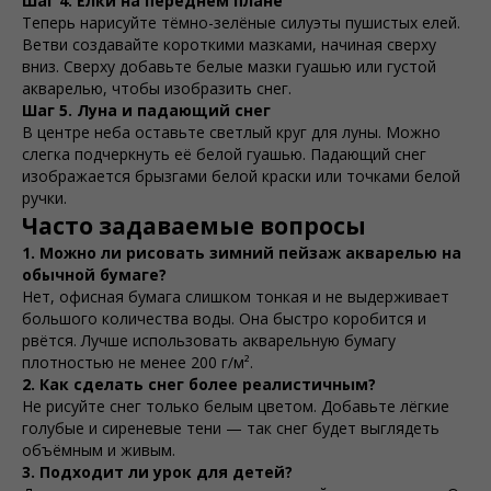
Шаг 4. Ёлки на переднем плане
Теперь нарисуйте тёмно-зелёные силуэты пушистых елей.
Ветви создавайте короткими мазками, начиная сверху
вниз. Сверху добавьте белые мазки гуашью или густой
акварелью, чтобы изобразить снег.
Шаг 5. Луна и падающий снег
В центре неба оставьте светлый круг для луны. Можно
слегка подчеркнуть её белой гуашью. Падающий снег
изображается брызгами белой краски или точками белой
ручки.
Часто задаваемые вопросы
1. Можно ли рисовать зимний пейзаж акварелью на
обычной бумаге?
Нет, офисная бумага слишком тонкая и не выдерживает
большого количества воды. Она быстро коробится и
рвётся. Лучше использовать акварельную бумагу
плотностью не менее 200 г/м².
2. Как сделать снег более реалистичным?
Не рисуйте снег только белым цветом. Добавьте лёгкие
голубые и сиреневые тени — так снег будет выглядеть
объёмным и живым.
3. Подходит ли урок для детей?