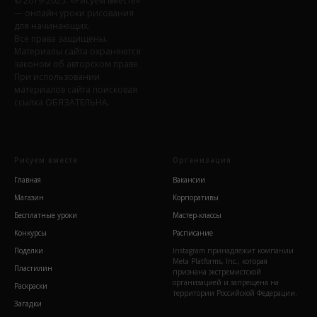
© 2019-2025. «Рисуем вместе»
— онлайн уроки рисования
для начинающих.
Все права защищены.
Материалы сайта охраняются
законом об авторском праве.
При использовании
материалов сайта поисковая
ссылка ОБЯЗАТЕЛЬНА.
Рисуем вместе
Организация
Главная
Вакансии
Магазин
Корпоративы
Бесплатные уроки
Мастер-классы
Конкурсы
Расписание
Поделки
Instagram принадлежит компании
Meta Platforms, Inc., которая
Пластилин
признана экстремистской
организацией и запрещена на
Раскраски
территории Российской Федерации.
Загадки