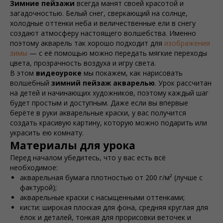
Зимние пейзажи
всегда манят своей красотой и
загадочностью. Белый снег, сверкающий на солнце,
холодные оттенки неба и величественные ели в снегу
создают атмосферу настоящего волшебства. Именно
поэтому акварель так хорошо подходит для
изображения
зимы
— с её помощью можно передать мягкие переходы
цвета, прозрачность воздуха и игру света.
В этом
видеоуроке
мы покажем, как нарисовать
волшебный
зимний пейзаж акварелью
. Урок рассчитан
на детей и начинающих художников, поэтому каждый шаг
будет простым и доступным. Даже если вы впервые
берёте в руки акварельные краски, у вас получится
создать красивую картину, которую можно подарить или
украсить ею комнату.
Материалы для урока
Перед началом убедитесь, что у вас есть всё
необходимое:
акварельная бумага плотностью от 200 г/м² (лучше с
фактурой);
акварельные краски с насыщенными оттенками;
кисти: широкая плоская для фона, средняя круглая для
ёлок и деталей, тонкая для прорисовки веточек и