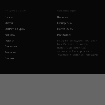
Рисуем вместе
Организация
Главная
Вакансии
Магазин
Корпоративы
Бесплатные уроки
Мастер-классы
Конкурсы
Расписание
Поделки
Instagram принадлежит компании
Meta Platforms, Inc., которая
Пластилин
признана экстремистской
организацией и запрещена на
Раскраски
территории Российской Федерации.
Загадки