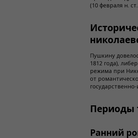
(10 февраля н. ст
Историчес
николаев
Пушкину довелос
1812 года), либ
режима при Никол
от романтическо
государственно-
Периоды 
Ранний ро