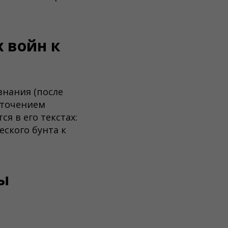
 войн к
нания (после
сточением
я в его текстах:
ского бунта к
ы