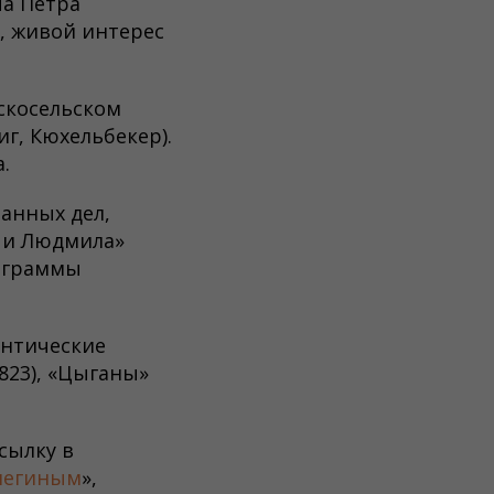
па Петра
, живой интерес
скосельском
г, Кюхельбекер).
.
анных дел,
н и Людмила»
пиграммы
антические
823), «Цыганы»
сылку в
негиным
»,