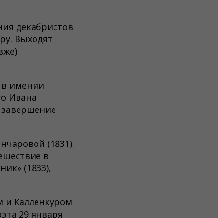
ния декабристов
уру. Выходят
зже),
 в имении
го Ивана
, завершение
нчаровой (1831),
ешествие в
ник» (1833),
м и Калленкуром
оэта 29 января