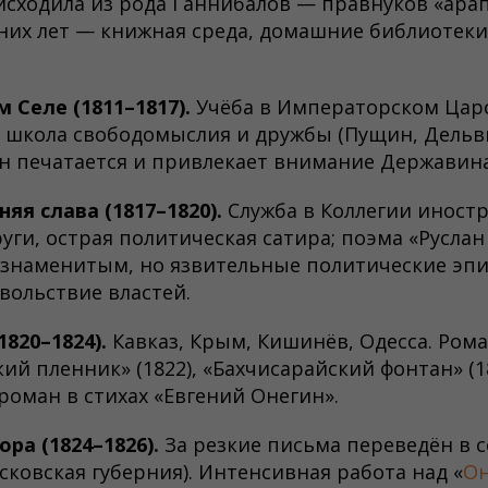
исходила из рода Ганнибалов — правнуков «ара
нних лет — книжная среда, домашние библиотеки
 Селе (1811–1817).
Учёба в Императорском Цар
школа свободомыслия и дружбы (Пущин, Дельви
н печатается и привлекает внимание Державина
яя слава (1817–1820).
Служба в Коллегии иностр
уги, острая политическая сатира; поэма «Русла
го знаменитым, но язвительные политические э
ольствие властей.
820–1824).
Кавказ, Крым, Кишинёв, Одесса. Ром
ий пленник» (1822), «Бахчисарайский фонтан» (1
 роман в стихах «Евгений Онегин».
рa (1824–1826).
За резкие письма переведён в с
сковская губерния). Интенсивная работа над «
О