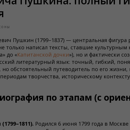
ича Пушкина: полный ги
я
СОНЫ
евич Пушкин (1799–1837) — центральная фигура 
не только написал тексты, ставшие культурным 
а» до «
Капитанской дочки
»), но и фактически со
ский литературный язык: точный, гибкий, поня
 но обстоятельный путеводитель по его жизни
периодам творчества, историческому контексту
биография по этапам (с ори
(1799–1811).
Родился 6 июня 1799 года в Москве