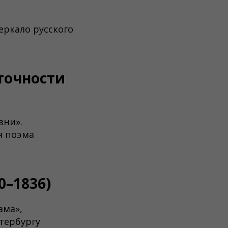
зеркало русского
точности
зни».
я поэма
0–1836)
ама»,
тербургу