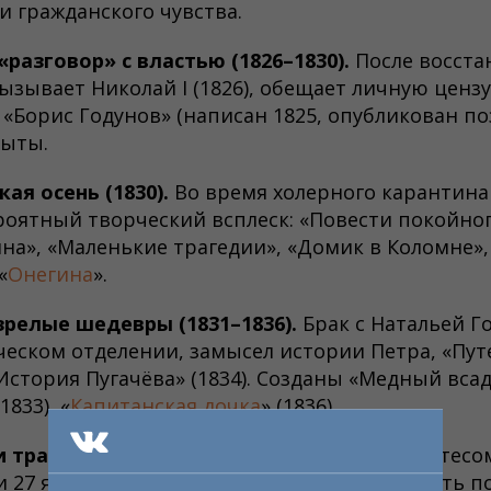
и гражданского чувства.
разговор» с властью (1826–1830).
После восста
вызывает Николай I (1826), обещает личную ценз
, «Борис Годунов» (написан 1825, опубликован по
пыты.
ая осень (1830).
Во время холерного карантина
оятный творческий всплеск: «Повести покойно
на», «Маленькие трагедии», «Домик в Коломне»
«
Онегина
».
зрелые шедевры (1831–1836).
Брак с Натальей Го
ческом отделении, замысел истории Петра, «Пут
«История Пугачёва» (1834). Созданы «Медный всад
833), «
Капитанская дочка
» (1836).
 трагическая дуэль (1837).
Конфликт с Дантесо
 27 января (8 февраля н. ст.) 1837 года. Смерть п