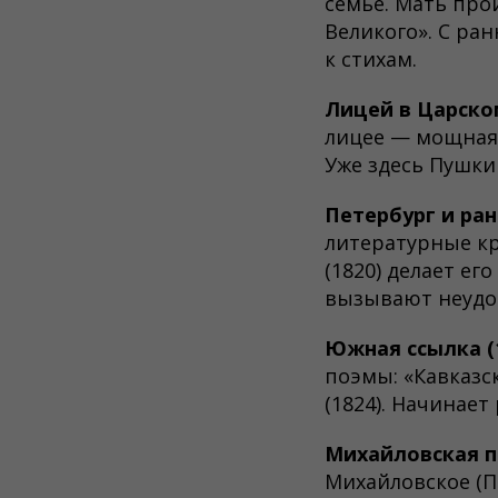
семье. Мать про
Великого». С ра
к стихам.
Лицей в Царском
лицее — мощная 
Уже здесь Пушки
Петербург и ранн
литературные кр
(1820) делает е
вызывают неудов
Южная ссылка (1
поэмы: «Кавказск
(1824). Начинает
Михайловская по
Михайловское (П