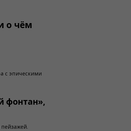
и о чём
ра с эпическими
й фонтан»,
 пейзажей.