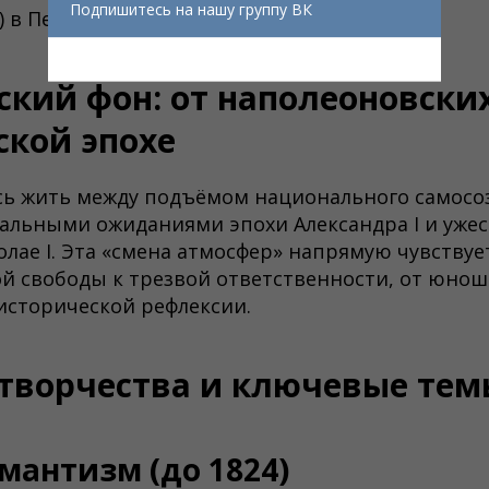
Подпишитесь на нашу группу ВК
.) в Петербурге.
кий фон: от наполеоновских
ской эпохе
ь жить между подъёмом национального самосоз
еральными ожиданиями эпохи Александра I и уже
ае I. Эта «смена атмосфер» напрямую чувствуетс
й свободы к трезвой ответственности, от юноше
исторической рефлексии.
творчества и ключевые тем
мантизм (до 1824)