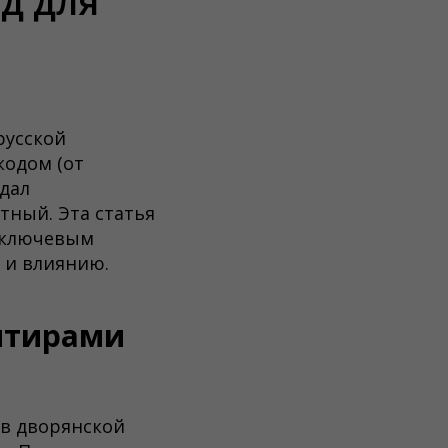
д для
русской
кодом (от
здал
тный. Эта статья
, ключевым
 и влиянию.
ентирами
 в дворянской