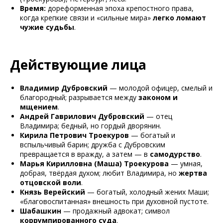
Время:
дореформенная эпоха крепостного права,
когда крепкие связи и «сильные мира»
легко ломают
чужие судьбы
.
Действующие лица
Владимир Дубровский
— молодой офицер, смелый и
благородный; разрывается между
законом и
мщением
.
Андрей Гаврилович Дубровский
— отец
Владимира; бедный, но гордый дворянин.
Кирила Петрович Троекуров
— богатый и
вспыльчивый барин; дружба с Дубровским
превращается в вражду, а затем — в
самодурство
.
Марья Кирилловна (Маша) Троекурова
— умная,
добрая, твёрдая духом; любит Владимира, но
жертва
отцовской воли
.
Князь Верейский
— богатый, холодный жених Маши;
«благовоспитанная» внешность при духовной пустоте.
Шабашкин
— продажный адвокат; символ
коррумпированного суда
.