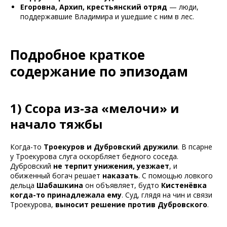
Егоровна, Архип, крестьянский отряд
— люди,
поддержавшие Владимира и ушедшие с ним в лес.
Подробное краткое
содержание по эпизодам
1) Ссора из-за «мелочи» и
начало тяжбы
Когда-то
Троекуров и Дубровский дружили
. В псарне
у Троекурова слуга оскорбляет бедного соседа.
Дубровский
не терпит унижения, уезжает
, и
обиженный богач решает
наказать
. С помощью ловкого
дельца
Шабашкина
он объявляет, будто
Кистенёвка
когда-то принадлежала ему
. Суд, глядя на чин и связи
Троекурова,
выносит решение против Дубровского
.