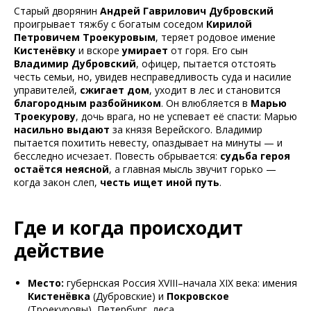
Старый дворянин
Андрей Гаврилович Дубровский
проигрывает тяжбу с богатым соседом
Кирилой
Петровичем Троекуровым
, теряет родовое имение
Кистенёвку
и вскоре
умирает
от горя. Его сын
Владимир Дубровский
, офицер, пытается отстоять
честь семьи, но, увидев несправедливость суда и насилие
управителей,
сжигает дом
, уходит в лес и становится
благородным разбойником
. Он влюбляется в
Марью
Троекурову
, дочь врага, но не успевает её спасти: Марью
насильно выдают
за князя Верейского. Владимир
пытается похитить невесту, опаздывает на минуты — и
бесследно исчезает. Повесть обрывается:
судьба героя
остаётся неясной
, а главная мысль звучит горько —
когда закон слеп,
честь ищет иной путь
.
Где и когда происходит
действие
Место:
губернская Россия XVIII–начала XIX века: имения
Кистенёвка
(Дубровские) и
Покровское
(Троекуровы), Петербург, леса.