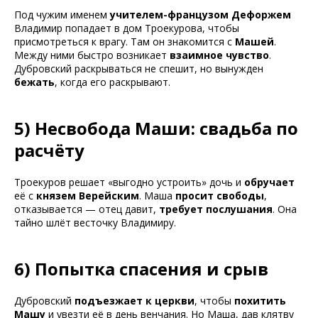
Под чужим именем
учителем-французом Дефоржем
Владимир попадает в дом Троекурова, чтобы
присмотреться к врагу. Там он знакомится с
Машей
.
Между ними быстро возникает
взаимное чувство
.
Дубровский раскрываться не спешит, но вынужден
бежать
, когда его раскрывают.
5) Несвобода Маши: свадьба по
расчёту
Троекуров решает «выгодно устроить» дочь и
обручает
её с
князем Верейским
. Маша
просит свободы
,
отказывается — отец давит,
требует послушания
. Она
тайно шлёт весточку Владимиру.
6) Попытка спасения и срыв
Дубровский
подъезжает к церкви
, чтобы
похитить
Машу
и увезти её в день венчания. Но Маша, дав клятву