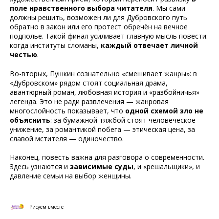
поле нравственного выбора читателя
. Мы сами
должны решить, возможен ли для Дубровского путь
обратно в закон или его протест обречён на вечное
подполье. Такой финал усиливает главную мысль повести:
когда институты сломаны,
каждый отвечает личной
честью
.
Во-вторых, Пушкин сознательно «смешивает жанры»: в
«Дубровском» рядом стоят социальная драма,
авантюрный роман, любовная история и «разбойничья»
легенда. Это не ради развлечения — жанровая
многослойность показывает, что
одной схемой зло не
объяснить
: за бумажной тяжбой стоят человеческое
унижение, за романтикой побега — этическая цена, за
славой мстителя — одиночество.
Наконец, повесть важна для разговора о современности.
Здесь узнаются и
зависимые суды
, и «решальщики», и
давление семьи на выбор женщины.
Рисуем вместе