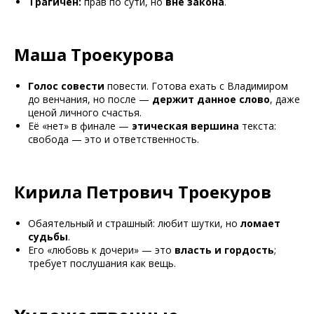
Трагичен:
прав по сути, но
вне закона
.
Маша Троекурова
Голос совести
повести. Готова ехать с Владимиром
до венчания, но после —
держит данное слово
, даже
ценой личного счастья.
Её «нет» в финале —
этическая вершина
текста:
свобода — это и ответственность.
Кирила Петрович Троекуров
Обаятельный и страшный: любит шутки, но
ломает
судьбы
.
Его «любовь к дочери» — это
власть и гордость
;
требует послушания как вещь.