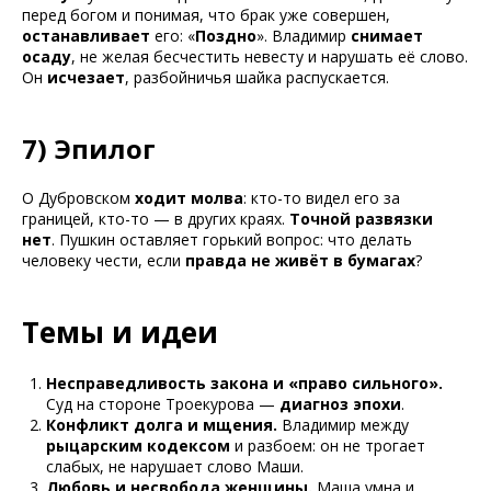
перед богом и понимая, что брак уже совершен,
останавливает
его: «
Поздно
». Владимир
снимает
осаду
, не желая бесчестить невесту и нарушать её слово.
Он
исчезает
, разбойничья шайка распускается.
7) Эпилог
О Дубровском
ходит молва
: кто-то видел его за
границей, кто-то — в других краях.
Точной развязки
нет
. Пушкин оставляет горький вопрос: что делать
человеку чести, если
правда не живёт в бумагах
?
Темы и идеи
Несправедливость закона и «право сильного».
Суд на стороне Троекурова —
диагноз эпохи
.
Конфликт долга и мщения.
Владимир между
рыцарским кодексом
и разбоем: он не трогает
слабых, не нарушает слово Маши.
Любовь и несвобода женщины.
Маша умна и