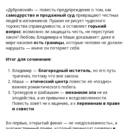
«Дубровский» — повесть-предупреждение о том, как
самодурство и продажный суд
превращают честных
людей в изгнанников. Пушкин не рисует чудесного
торжества справедливости, а оставляет
горький
вопрос
: возможно ли защищать честь, не переступая
закон? Любовь Владимира и Маши доказывает: даже в
мире насилия
есть границы
, которые человек не должен
нарушать — иначе он потеряет себя.
Итог для сочинения:
Владимир —
благородный мститель
, но его путь
трагичен, потому что вне закона.
Маша —
этический центр
повести: её «поздно»
важнее романтического побега.
Троекуров и Шабашкин —
механизм зла
не из
злодейства, а из привычки к вседозволенности.
Повесть зовёт не к мщению, а к
переменам в праве
и совести
.
Во-первых, открытый финал — не «недосказанность», а
художественный приём, который переносит развязку
в