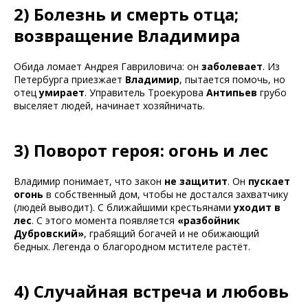
2) Болезнь и смерть отца;
возвращение Владимира
Обида ломает Андрея Гавриловича: он
заболевает
. Из
Петербурга приезжает
Владимир
, пытается помочь, но
отец
умирает
. Управитель Троекурова
Антипьев
грубо
выселяет людей, начинает хозяйничать.
3) Поворот героя: огонь и лес
Владимир понимает, что закон
не защитит
. Он
пускает
огонь
в собственный дом, чтобы не достался захватчику
(людей выводит). С ближайшими крестьянами
уходит в
лес
. С этого момента появляется
«разбойник
Дубровский»
, грабящий богачей и не обижающий
бедных. Легенда о благородном мстителе растёт.
4) Случайная встреча и любовь