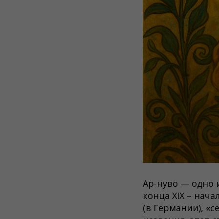
Ар-нуво — одно 
конца XIX – нача
(в Германии), «с