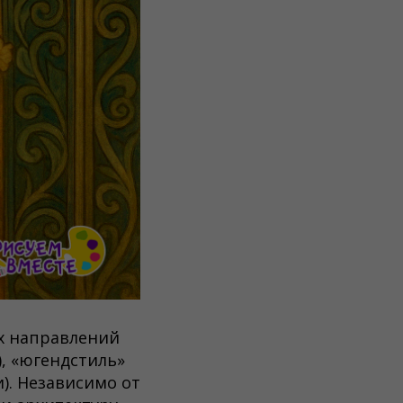
х направлений
), «югендстиль»
и). Независимо от