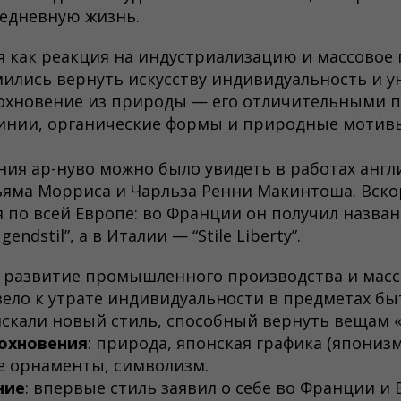
едневную жизнь.
я как реакция на индустриализацию и массовое 
ились вернуть искусству индивидуальность и у
дохновение из природы — его отличительными 
линии, органические формы и природные мотив
ия ар-нуво можно было увидеть в работах англ
яма Морриса и Чарльза Ренни Макинтоша. Вско
 по всей Европе: во Франции он получил названи
endstil”, а в Италии — “Stile Liberty”.
: развитие промышленного производства и масс
ивело к утрате индивидуальности в предметах бы
скали новый стиль, способный вернуть вещам «
охновения
: природа, японская графика (японизм
е орнаменты, символизм.
ние
: впервые стиль заявил о себе во Франции и 