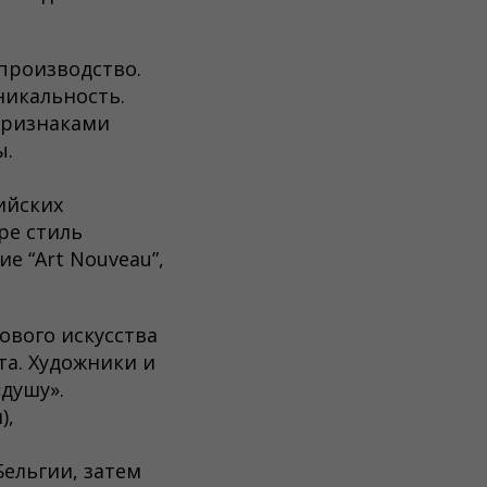
производство.
никальность.
признаками
ы.
ийских
ре стиль
е “Art Nouveau”,
ового искусства
та. Художники и
душу».
),
Бельгии, затем