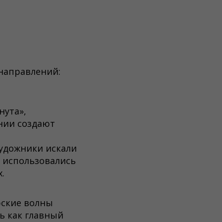
 направлений:
нута»,
нии создают
Художники искали
ы использовались
.
рские волны
ь как главный