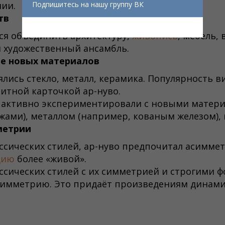
ии.
Подпишитесь на нашу группу ВК
тв
ся объединить архитектуру,
живопись
, мебель,
 художественный ансамбль.
е новых материалов
ись стекло, металл, керамика. Популярность в
зитной карточкой ар-нуво.
 активно экспериментировали с новыми матери
жами), металлом (например, кованым железом),
метрии
ассических стилей, ар-нуво предпочитал асимме
цию
более «живой».
ассических стилей с их симметрией и строгими 
симметрию. Это придаёт произведениям динами