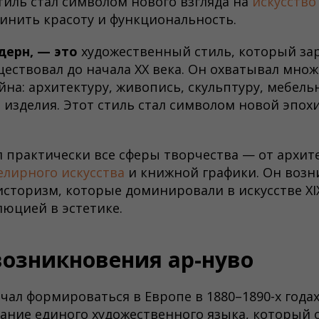
стиль стал символом нового взгляда на
искусство
инить красоту и функциональность.
дерн, — это
художественный стиль, который зар
уществовал до начала XX века. Он охватывал мно
айна: архитектуру, живопись, скульптуру, мебел
изделия. Этот стиль стал символом новой эпохи
л практически все сферы творчества — от архит
лирного искусства
и книжной графики. Он возн
историзм, которые доминировали в искусстве XIX
юцией в эстетике.
возникновения ар-нуво
чал формироваться в Европе в 1880–1890-х годах
ание единого художественного языка, который