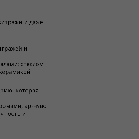
 витражи и даже
итражей и
алами: стеклом
 керамикой.
трию, которая
формами, ар-нуво
чность и