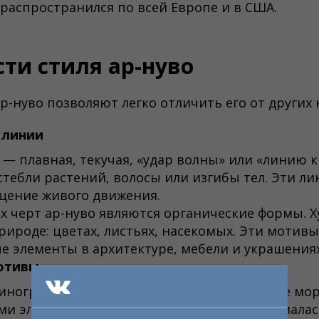
распространился по всей Европе и в США.
ти стиля ар-нуво
р-нуво позволяют легко отличить его от других
 линии
— плавная, текучая, «удар волны» или «линию к
ебли растений, волосы или изгибы тел. Эти ли
щение живого движения.
х черт ар-нуво являются органические формы. 
рироде: цветах, листьях, насекомых. Эти мотив
е элементы в архитектуре, мебели и украшениях
отивы
виноградные лозы, насекомые, птицы и даже мо
ми элементами декора. Природа воспринималас