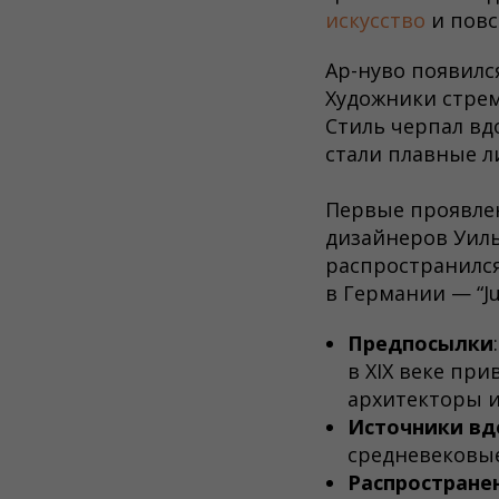
искусство
и повс
Ар-нуво появилс
Художники стрем
Стиль черпал в
стали плавные 
Первые проявлен
дизайнеров Уиль
распространился
в Германии — “Jug
Предпосылки
в XIX веке пр
архитекторы и
Источники вд
средневековы
Распростране