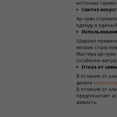
источник гармон
Синтез искусс
Ар-нуво стремил
одежду в единый
Использовани
Широко применял
мозаик стала ви
Мастера ар-нуво
(особенно витра
Отказ от сим
В отличие от кл
делала
компози
В отличие от кл
предпочитает а
живость.