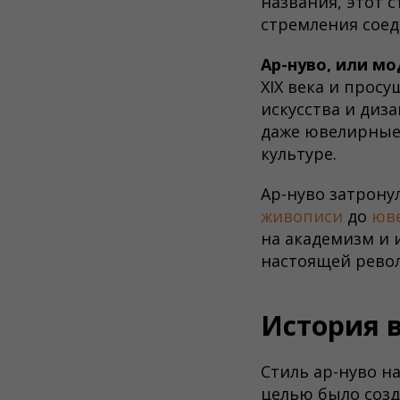
названия, этот 
стремления соед
Ар-нуво, или мо
XIX века и прос
искусства и диз
даже ювелирные 
культуре.
Ар-нуво затрону
живописи
до
юве
на академизм и 
настоящей револ
История 
Стиль ар-нуво на
целью было созд