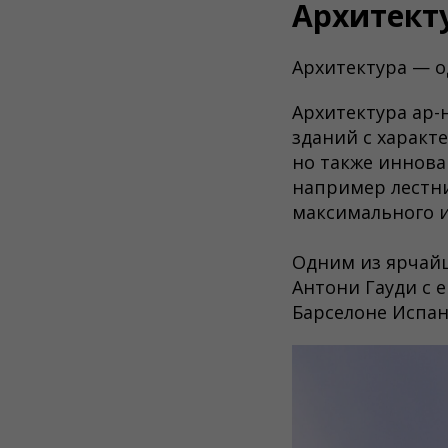
Архитекту
Архитектура — о
Архитектура ар-
зданий с характ
но также иннов
например лестн
максимального и
Одним из ярчайш
Антони Гауди с 
Барселоне Испан