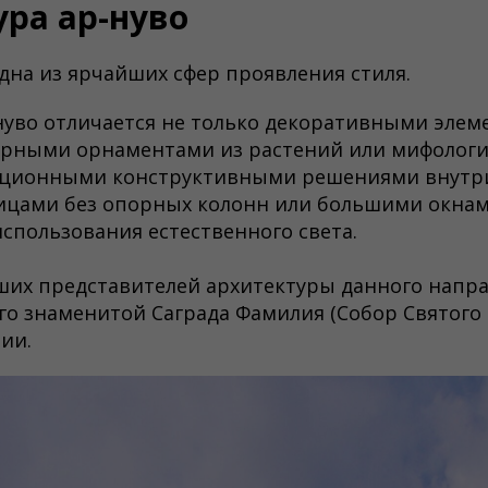
ра ар-нуво
дна из ярчайших сфер проявления стиля.
нуво отличается не только декоративными элем
ерными орнаментами из растений или мифологи
ационными конструктивными решениями внутр
ицами без опорных колонн или большими окнам
спользования естественного света.
их представителей архитектуры данного напра
его знаменитой Саграда Фамилия (Собор Святого 
ии.