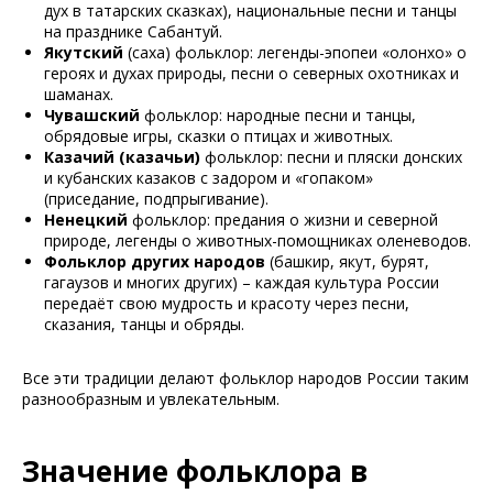
дух в татарских сказках), национальные песни и танцы
на празднике Сабантуй.
Якутский
(саха) фольклор: легенды-эпопеи «олонхо» о
героях и духах природы, песни о северных охотниках и
шаманах.
Чувашский
фольклор: народные песни и танцы,
обрядовые игры, сказки о птицах и животных.
Казачий (казачьи)
фольклор: песни и пляски донских
и кубанских казаков с задором и «гопаком»
(приседание, подпрыгивание).
Ненецкий
фольклор: предания о жизни и северной
природе, легенды о животных-помощниках оленеводов.
Фольклор других народов
(башкир, якут, бурят,
гагаузов и многих других) – каждая культура России
передаёт свою мудрость и красоту через песни,
сказания, танцы и обряды.
Все эти традиции делают фольклор народов России таким
разнообразным и увлекательным.
Значение фольклора в