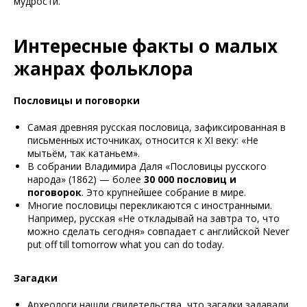
мудрости.
Интересные факты о малых
жанрах фольклора
Пословицы и поговорки
Самая древняя русская пословица, зафиксированная в
письменных источниках, относится к XI веку: «Не
мытьём, так катаньем».
В собрании Владимира Даля «Пословицы русского
народа» (1862) — более
30 000 пословиц и
поговорок
. Это крупнейшее собрание в мире.
Многие пословицы перекликаются с иностранными.
Например, русская «Не откладывай на завтра то, что
можно сделать сегодня» совпадает с английской
Never
put off till tomorrow what you can do today
.
Загадки
Археологи нашли свидетельства, что загадки задавали