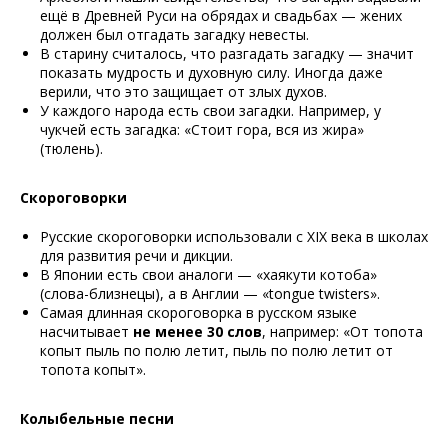
ещё в Древней Руси на обрядах и свадьбах — жених
должен был отгадать загадку невесты.
В старину считалось, что разгадать загадку — значит
показать мудрость и духовную силу. Иногда даже
верили, что это защищает от злых духов.
У каждого народа есть свои загадки. Например, у
чукчей есть загадка: «Стоит гора, вся из жира»
(тюлень).
Скороговорки
Русские скороговорки использовали с XIX века в школах
для развития речи и дикции.
В Японии есть свои аналоги — «хаякути котоба»
(слова-близнецы), а в Англии — «tongue twisters».
Самая длинная скороговорка в русском языке
насчитывает
не менее 30 слов
, например: «От топота
копыт пыль по полю летит, пыль по полю летит от
топота копыт».
Колыбельные песни