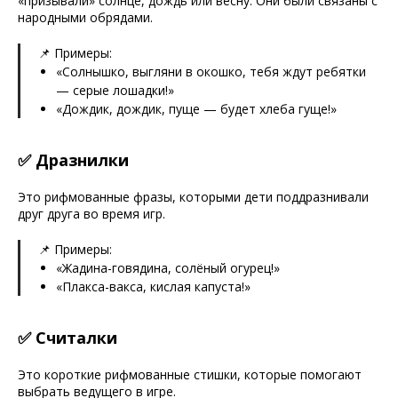
«призывали» солнце, дождь или весну. Они были связаны с
народными обрядами.
📌 Примеры:
«Солнышко, выгляни в окошко, тебя ждут ребятки
— серые лошадки!»
«Дождик, дождик, пуще — будет хлеба гуще!»
✅ Дразнилки
Это рифмованные фразы, которыми дети поддразнивали
друг друга во время игр.
📌 Примеры:
«Жадина-говядина, солёный огурец!»
«Плакса-вакса, кислая капуста!»
✅ Считалки
Это короткие рифмованные стишки, которые помогают
выбрать ведущего в игре.