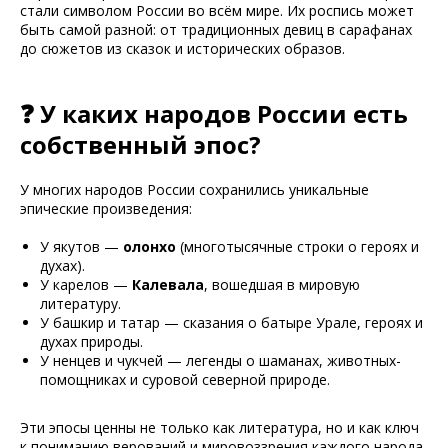
стали символом России во всём мире. Их роспись может
быть самой разной: от традиционных девиц в сарафанах
до сюжетов из сказок и исторических образов.
❓ У каких народов России есть
собственный эпос?
У многих народов России сохранились уникальные
эпические произведения:
У якутов —
олонхо
(многотысячные строки о героях и
духах).
У карелов —
Калевала
, вошедшая в мировую
литературу.
У башкир и татар — сказания о батыре Урале, героях и
духах природы.
У ненцев и чукчей — легенды о шаманах, животных-
помощниках и суровой северной природе.
Эти эпосы ценны не только как литература, но и как ключ
к пониманию верований и мировоззрения каждого народа.