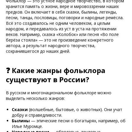
Фольклор — это устное народное творчество, в котором
хранится память о жизни, вере и мировоззрении наших
предков. Он включает в себя сказки, былины, легенды,
песни, танцы, пословицы, поговорки и народные ремёсла.
Всё это создавалось не одним человеком, а целым
народом, и передавалось из уст в уста на протяжении
веков. Например, сказка «Колобок» или песня «Во поле
берёза стояла» — это не произведение конкретного
автора, а результат народного творчества,
сохранившегося до наших дней.
❓ Какие жанры фольклора
существуют в России?
В русском и многонациональном фольклоре можно
выделить несколько жанров:
Сказки
(волшебные, бытовые, о животных). Они учат
добру и справедливости.
Былины
— эпические песни о богатырях, например, об
Илье Муромце.
Народные песни
— обрядовые, трудовые,