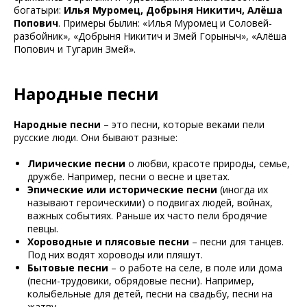
богатыри:
Илья Муромец, Добрыня Никитич, Алёша
Попович
. Примеры былин: «Илья Муромец и Соловей-
разбойник», «Добрыня Никитич и Змей Горыныч», «Алёша
Попович и Тугарин Змей».
Народные песни
Народные песни
– это песни, которые веками пели
русские люди. Они бывают разные:
Лирические песни
о любви, красоте природы, семье,
дружбе. Например, песни о весне и цветах.
Эпические или исторические песни
(иногда их
называют героическими) о подвигах людей, войнах,
важных событиях. Раньше их часто пели бродячие
певцы.
Хороводные и плясовые песни
– песни для танцев.
Под них водят хороводы или пляшут.
Бытовые песни
– о работе на селе, в поле или дома
(песни-трудовики, обрядовые песни). Например,
колыбельные для детей, песни на свадьбу, песни на
жатву.