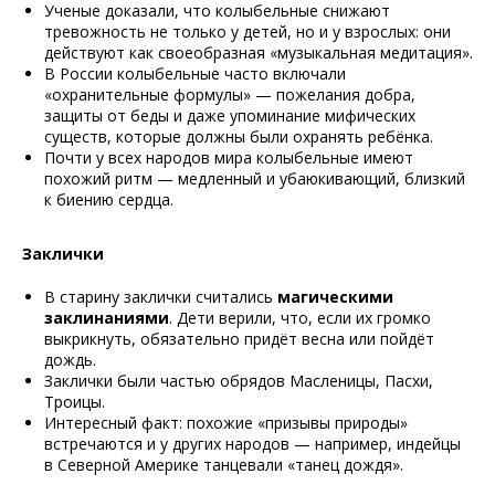
Ученые доказали, что колыбельные снижают
тревожность не только у детей, но и у взрослых: они
действуют как своеобразная «музыкальная медитация».
В России колыбельные часто включали
Подпишитесь на нашу группу ВК
«охранительные формулы» — пожелания добра,
защиты от беды и даже упоминание мифических
существ, которые должны были охранять ребёнка.
Почти у всех народов мира колыбельные имеют
похожий ритм — медленный и убаюкивающий, близкий
к биению сердца.
Заклички
В старину заклички считались
магическими
заклинаниями
. Дети верили, что, если их громко
выкрикнуть, обязательно придёт весна или пойдёт
дождь.
Заклички были частью обрядов Масленицы, Пасхи,
Троицы.
Интересный факт: похожие «призывы природы»
встречаются и у других народов — например, индейцы
в Северной Америке танцевали «танец дождя».