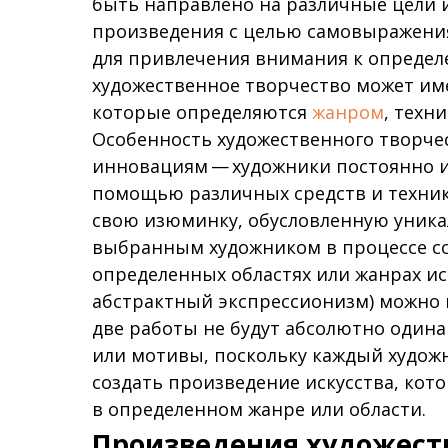
быть направлено на различные цели и
произведения с целью самовыражения,
для привлечения внимания к определ
художественное творчество может им
которые определяются
жанром
, техн
Особенность художественного творчес
инновациям — художники постоянно 
помощью различных средств и техник
свою изюминку, обусловленную уник
выбранным художником в процессе соз
определенных областях или жанрах ис
абстрактный экспрессионизм) можно
две работы не будут абсолютно один
или мотивы, поскольку каждый художн
создать произведение искусства, кото
в определенном жанре или области.
Произведения художеств