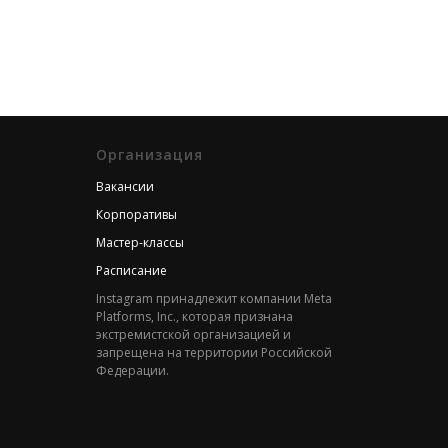
Организация
Вакансии
Корпоративы
Мастер-классы
Расписание
Instagram принадлежит компании Meta
Platforms, Inc., которая признана
экстремистской организацией и
запрещена на территории Российской
Федерации.