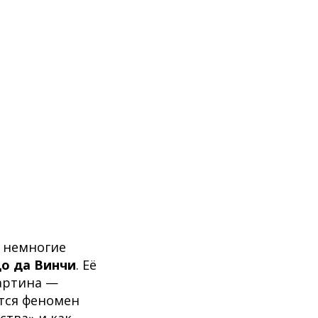
ь немногие
о да Винчи
. Её
артина —
тся феномен