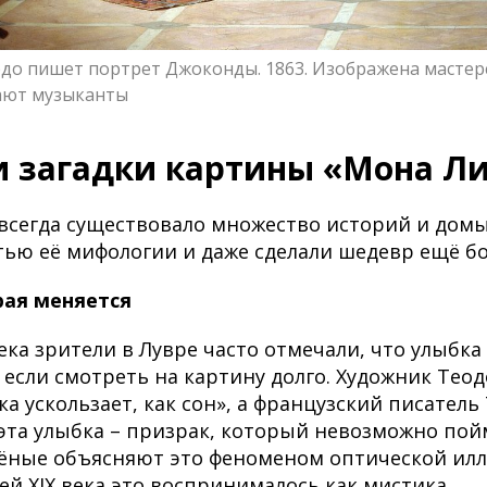
рдо пишет портрет Джоконды. 1863. Изображена мастер
ают музыканты
и загадки картины «Мона Л
всегда существовало множество историй и дом
стью её мифологии и даже сделали шедевр ещё б
рая меняется
века зрители в Лувре часто отмечали, что улыбк
, если смотреть на картину долго. Художник Тео
ка ускользает, как сон», а французский писатель
«эта улыбка – призрак, который невозможно пой
ёные объясняют это феноменом оптической илл
ей XIX века это воспринималось как мистика.