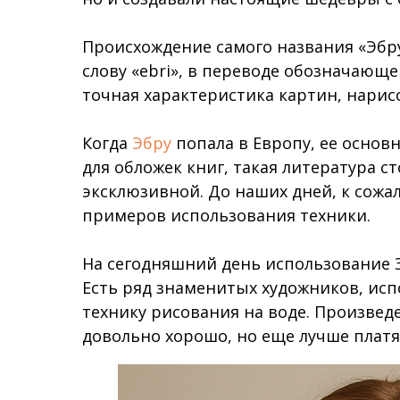
Происхождение самого названия «Эбру
слову «ebri», в переводе обозначающ
точная характеристика картин, нарис
Когда
Эбру
попала в Европу, ее осно
для обложек книг, такая литература с
эксклюзивной. До наших дней, к сожа
примеров использования техники.
На сегодняшний день использование Э
Есть ряд знаменитых художников, ис
технику рисования на воде. Произвед
довольно хорошо, но еще лучше платя