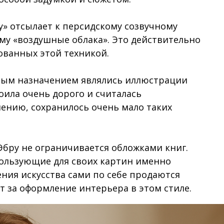
» отсылает к персидскому созвучному
ему «воздушные облака». Это действительно
ованных этой техникой.
вным назначением являлись иллюстрации
тоила очень дорого и считалась
лению, сохранилось очень мало таких
бру не ограничивается обложками книг.
пользующие для своих картин именно
ения искусства сами по себе продаются
т за оформление интерьера в этом стиле.