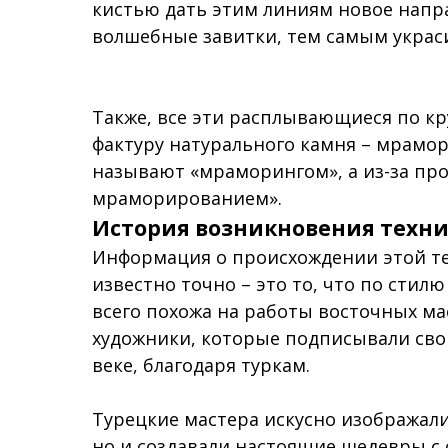
кистью дать этим линиям новое напра
волшебные завитки, тем самым украс
Также, все эти расплывающиеся по к
фактуру натурального камня – мрамор
называют «мраморингом», а из-за пр
мраморированием».
История возникновения техн
Информация о происхождении этой те
известно точно – это то, что по сти
всего похожа на работы восточных мас
художники, которые подписывали свои
веке, благодаря туркам.
Турецкие мастера искусно изображали
но и создавали настоящие шедевры с 