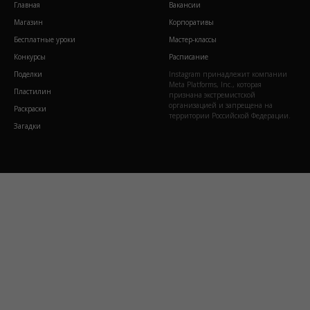
Главная
Вакансии
Магазин
Корпоративы
Бесплатные уроки
Мастер-классы
Конкурсы
Расписание
Поделки
Instagram принадлежит компании
Meta Platforms, Inc., которая
Пластилин
признана экстремистской
организацией и запрещена на
Раскраски
территории Российской Федерации.
Загадки