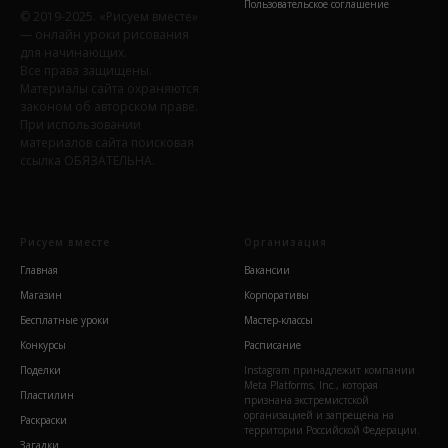
Пользовательское соглашение
© 2019-2025. «Рисуем вместе»
— онлайн уроки рисования
для начинающих.
Все права защищены.
Материалы сайта охраняются
законом об авторском праве.
При использовании
материалов сайта поисковая
ссылка ОБЯЗАТЕЛЬНА.
Рисуем вместе
Организация
Главная
Вакансии
Магазин
Корпоративы
Бесплатные уроки
Мастер-классы
Конкурсы
Расписание
Поделки
Instagram принадлежит компании
Meta Platforms, Inc., которая
Пластилин
признана экстремистской
организацией и запрещена на
Раскраски
территории Российской Федерации.
Загадки