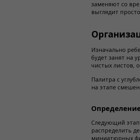
заменяют со вр
выглядит просто
Организа
Изначально ребе
будет занят на у
чистых листов, 
Палитра с углуб
на этапе смешен
Определение
Следующий этап 
распределить де
миниатюрных фи