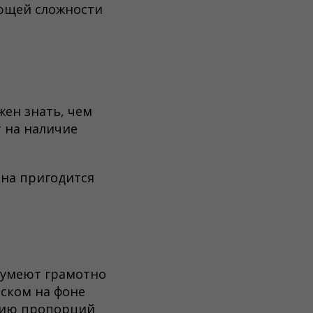
ющей сложности
жен знать, чем
 на наличие
Она пригодится
 умеют грамотно
иском на фоне
нию пропорций