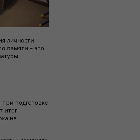
ия личности
по памяти – это
натуры
а при подготовке
т итог
ока не