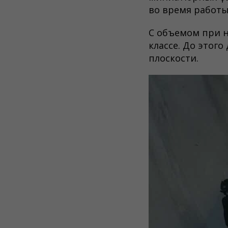
во время работы
С объемом при н
классе. До этог
плоскости.