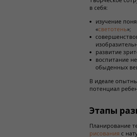
Творческое сотр
в себя:
изучение поня
«
светотень
»;
совершенствов
изобразительн
развитие зрит
воспитание не
обыденных ве
В идеале опытны
потенциал ребен
Этапы раз
Планирование те
рисования
с нат