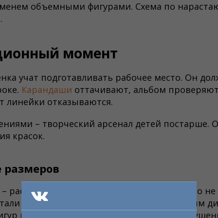
еменем объемными фигурами. Схема по нараста
.
ционный момент
нка учат подготавливать рабочее место. Он дол
роке.
Карандаши
оттачивают, альбом проверяют
от линейки отказываются.
лениями – творческий арсенал детей постарше. 
ия красок.
 размеров
– рассмотрение правил наметки. Дети часто не
тали на бумаге. Солнце становится огромным д
гур и строений. Нередко психологи по наруше