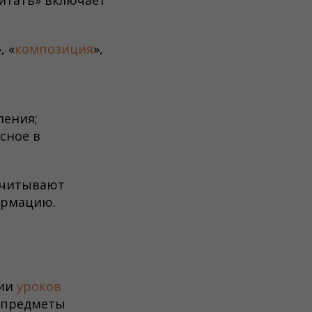
питать» включает
, «
композиция
»,
ления;
сное в
 Учитывают
ормацию.
ции
уроков
е предметы