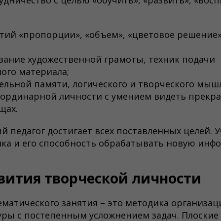
удничество с целью «обучить», «развить», «вос
тий «пропорции», «объем», «цветовое решение»
ание художественной грамоты, техник подачи
ого материала;
ельной памяти, логического и творческого мыш
ординарной личности с умением видеть прекра
щах.
й педагог достигает всех поставленных целей.
ка и его способность обрабатывать новую инф
вития творческой личности
матического занятия – это методика организа
уры с постепенным усложнением задач. Плоски