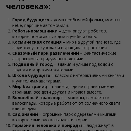
человека»:
Город будущего
– дома необычной формы, мосты в
небе, парящие автомобили.
Роботы-помощники
– дети рисуют роботов,
которые помогают людям в учебе и быту.
Космическая станция
– мир на другой планете, где
люди живут в куполах и выращивают растения.
Сказочный парк развлечений
– фантастические
аттракционы, придуманные детьми.
Подводный город
– здания и улицы под водой с
людьми и морскими жителями.
Школа будущего
– классы с интерактивными книгами
и учителями-аватарами.
Мир без границ
– планета, где нет границ между
странами, все дети дружат и играют вместе.
Волшебный транспорт
– машины, самолеты и
велосипеды, которые работают от солнечного света
или воздуха.
Сад знаний
– огромный парк с деревьями-книгами,
которые сами рассказывают истории.
Гармония человека и природы
– люди живут в
экологичных домах, среди лесов, рек и животных.