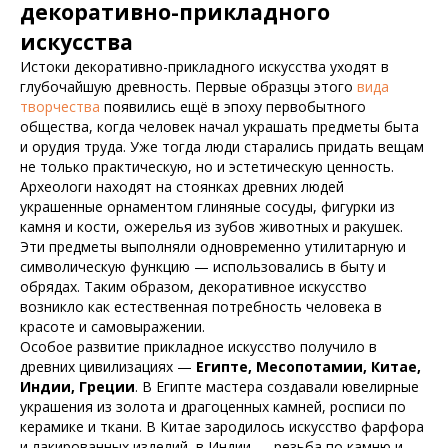
декоративно-прикладного
искусства
Истоки декоративно-прикладного искусства уходят в
глубочайшую древность. Первые образцы этого
вида
творчества
появились ещё в эпоху первобытного
общества, когда человек начал украшать предметы быта
и орудия труда. Уже тогда люди старались придать вещам
не только практическую, но и эстетическую ценность.
Археологи находят на стоянках древних людей
украшенные орнаментом глиняные сосуды, фигурки из
камня и кости, ожерелья из зубов животных и ракушек.
Эти предметы выполняли одновременно утилитарную и
символическую функцию — использовались в быту и
обрядах. Таким образом, декоративное искусство
возникло как естественная потребность человека в
красоте и самовыражении.
Особое развитие прикладное искусство получило в
древних цивилизациях —
Египте, Месопотамии, Китае,
Индии, Греции
. В Египте мастера создавали ювелирные
украшения из золота и драгоценных камней, росписи по
керамике и ткани. В Китае зародилось искусство фарфора
и лакированных изделий, в Индии — резьба по камню и