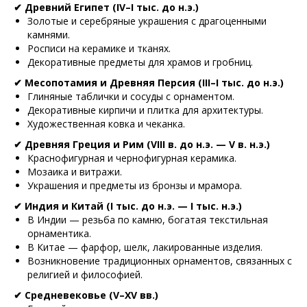
✔ Древний Египет (IV–I тыс. до н.э.)
Золотые и серебряные украшения с драгоценными
камнями.
Росписи на керамике и тканях.
Декоративные предметы для храмов и гробниц.
✔ Месопотамия и Древняя Персия (III–I тыс. до н.э.)
Глиняные таблички и сосуды с орнаментом.
Декоративные кирпичи и плитка для архитектуры.
Художественная ковка и чеканка.
✔ Древняя Греция и Рим (VIII в. до н.э. — V в. н.э.)
Краснофигурная и чернофигурная керамика.
Мозаика и витражи.
Украшения и предметы из бронзы и мрамора.
✔ Индия и Китай (I тыс. до н.э. — I тыс. н.э.)
В Индии — резьба по камню, богатая текстильная
орнаментика.
В Китае — фарфор, шелк, лакированные изделия.
Возникновение традиционных орнаментов, связанных с
религией и философией.
✔ Средневековье (V–XV вв.)