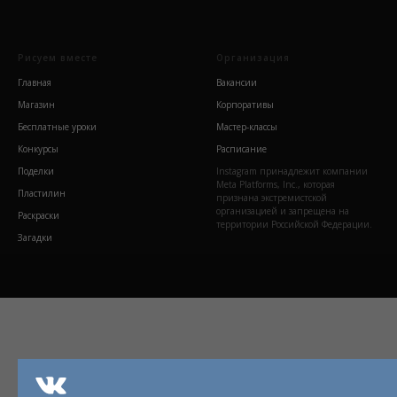
Рисуем вместе
Организация
Главная
Вакансии
Магазин
Корпоративы
Бесплатные уроки
Мастер-классы
Конкурсы
Расписание
Поделки
Instagram принадлежит компании
Meta Platforms, Inc., которая
Пластилин
признана экстремистской
организацией и запрещена на
Раскраски
территории Российской Федерации.
Загадки