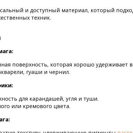
сальный и доступный материал, который подхо
ественных техник.
и
мага:
ная поверхность, которая хорошо удерживает в
акварели, гуаши и чернил.
фики:
хность для карандашей, угля и туши.
лого или кремового цвета.
ага:
ватую текстуру, удерживающую пигменты
пасте