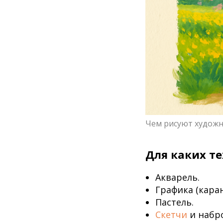
Чем рисуют худож
Для каких т
Акварель.
Графика (каран
Пастель.
Скетчи
и набро