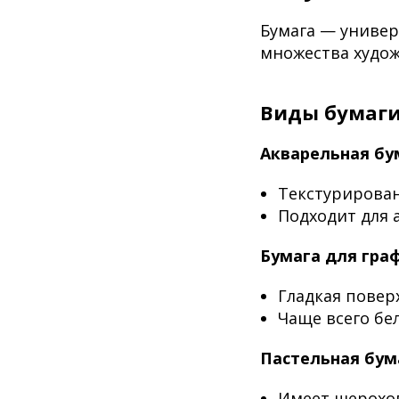
Бумага — универ
множества худож
Виды бумаг
Акварельная бу
Текстурирован
Подходит для 
Бумага для гра
Гладкая повер
Чаще всего бе
Пастельная бум
Имеет шерохо