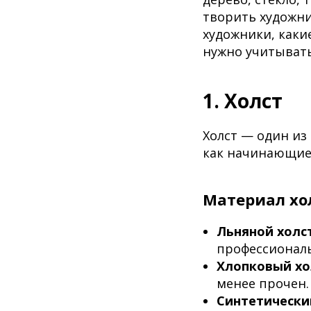
творить художни
художники, каки
нужно учитыват
1. Холст
Холст — один из
как начинающие,
Материал хо
Льняной холст
профессионал
Хлопковый хо
менее прочен.
Синтетически