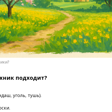
ники?
ехник подходит?
даш, уголь, тушь).
ски.