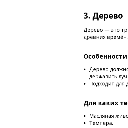
3. Дерево
Дерево — это т
древних времён.
Особенности
Дерево должно
держались луч
Подходит для 
Для каких т
Масляная живо
Темпера.