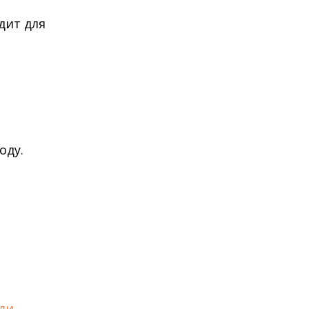
дит для
оду.
ли
.