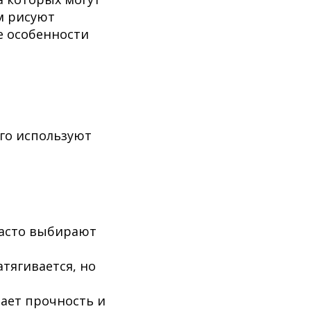
м рисуют
е особенности
Его используют
часто выбирают
тягивается, но
ает прочность и