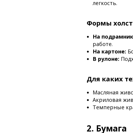
легкость.
Формы холст
На подрамник
работе.
На картоне:
Бо
В рулоне:
Подх
Для каких т
Масляная живо
Акриловая жив
Темперные кр
2. Бумага