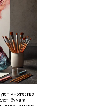
ьзуют множество
лст, бумага,
а которых могут