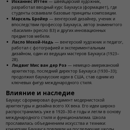
Йоханнес Иттен
— швейцарский художник,
разработал вводный курс Баухауcа (формацвет), где
студенты осваивали базовые принципы композиции.
Марсель Бройер
— венгерский дизайнер, ученик и
впоследствии профессор Баухауcа, автор знаменитого
«Василия» (кресло B3) и других инновационных
предметов мебели.
Ласло Мохой-Надь
— венгерский художник и педагог,
работал с фотографией и экспериментальным
дизайном, один из ведущих мастеров Баухауcа (1923–
28).
Людвиг Мис ван дер Роэ
— немецко-американский
архитектор, последний директор Баухауcа (1930–33);
продолжил баухаусские идеи в США, став одним из
ключевых фигур международного стиля.
Влияние и наследие
Баухауc сформировал фундамент модернистской
архитектуры и дизайна всего ХХ века. Его идеи широко
распространились уже в 1920–30-е годы и легли в основу
международного стиля и функционализма. Школа
прославилась объединением искусства и техники:
концепции Баухауcа повлияли на последующие школы