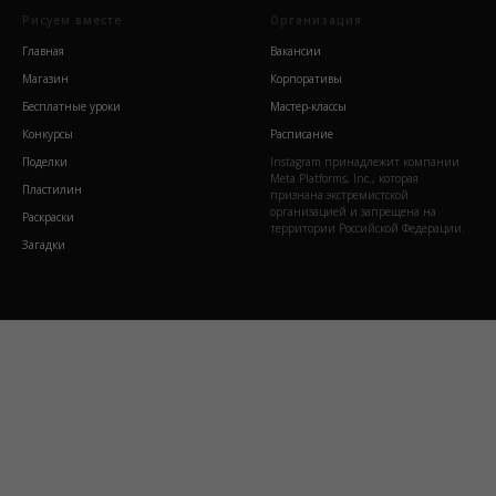
Рисуем вместе
Организация
Главная
Вакансии
Магазин
Корпоративы
Бесплатные уроки
Мастер-классы
Конкурсы
Расписание
Поделки
Instagram принадлежит компании
Meta Platforms, Inc., которая
Пластилин
признана экстремистской
организацией и запрещена на
Раскраски
территории Российской Федерации.
Загадки