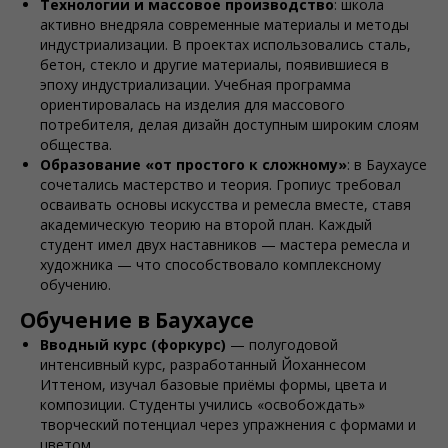
Технологии и массовое производство
: школа
активно внедряла современные материалы и методы
индустриализации. В проектах использовались сталь,
бетон, стекло и другие материалы, появившиеся в
эпоху индустриализации. Учебная программа
ориентировалась на изделия для массового
потребителя, делая дизайн доступным широким слоям
общества.
Образование «от простого к сложному»
: в Баухаусе
сочетались мастерство и теория. Гропиус требовал
осваивать основы искусства и ремесла вместе, ставя
академическую теорию на второй план. Каждый
студент имел двух наставников — мастера ремесла и
художника — что способствовало комплексному
обучению.
Обучение в Баухауcе
Вводный курс (форкурс)
— полугодовой
интенсивный курс, разработанный Йоханнесом
Иттеном, изучал базовые приёмы формы, цвета и
композиции. Студенты учились «освобождать»
творческий потенциал через упражнения с формами и
цветом.