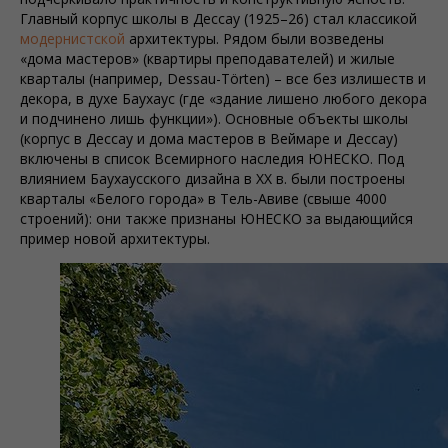
Главный корпус школы в Дессау (1925–26) стал классикой
модернистской
архитектуры. Рядом были возведены
«дома мастеров» (квартиры преподавателей) и жилые
кварталы (например, Dessau-Törten) – все без излишеств и
декора, в духе Баухаус (где «здание лишено любого декора
и подчинено лишь функции»). Основные объекты школы
(корпус в Дессау и дома мастеров в Веймаре и Дессау)
включены в список Всемирного наследия ЮНЕСКО. Под
влиянием Баухаусского дизайна в XX в. были построены
кварталы «Белого города» в Тель-Авиве (свыше 4000
строений): они также признаны ЮНЕСКО за выдающийся
пример новой архитектуры.