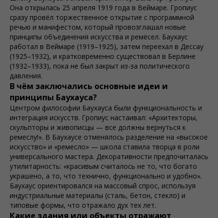
Она открылась 25 апреля 1919 года в Веймаре. Гропиус
сразу провёл торжественное открытие с программной
речью и манифестом, который провозглашал новые
принципы объединения искусства и ремёсел. Баухауc
работал в Веймаре (1919–1925), затем переехал в Дессау
(1925–1932), и кратковременно существовал в Берлине
(1932–1933), пока не был закрыт из-за политического
давления.
В чём заключались основные идеи и
принципы Баухауcа?
Центром философии Баухауcа были функциональность и
интеграция искусств. Гропиус настаивал: «Архитекторы,
скульпторы и живописцы — все должны вернуться к
ремеслу!». В Баухауcе отменялось разделение на «высокое
искусство» и «ремесло» — школа ставила творца в роли
универсального мастера. Декоративности предпочиталась
утилитарность: «красивым считалось не то, что богато
украшено, а то, что технично, функционально и удобно».
Баухауc ориентировался на массовый спрос, используя
индустриальные материалы (сталь, бетон, стекло) и
типовые формы, что отражало дух тех лет.
Какие здания или объекты отражают