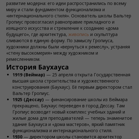
развитие модерна: его идеи распространились по всему
миру и стали фундаментом функционализма и
«интернационального стиля». Основатель школы Вальтер
Гропиус провозгласил равноправие прикладного и
изящного искусства и стремление к созданию
«дома
будущего»
, где архитектура,
живопись
и скульптура
сливаются в единую форму. По замыслу Гропиуса,
художники должны были «вернуться к ремеслу», устраняя
«стену высокомерия» между художником и
ремесленником.
История Баухауcа
1919 (Веймар)
— 25 апреля открыта Государственная
высшая школа строительства и художественного
конструирования (Баухаус). Её первым директором стал
Вальтер Гропиус.
1925 (Дессау)
— финансирование школы из Веймара
прекращено, Баухаус переведен в город Дессау. Там
Гропиус возводит новый комплекс учебных зданий и
жилые дома для преподавателей — теперь знаменитое
здание Баухауcа и «дома мастеров», яркий памятник
функционализма и интернационального стиля.
1930
— директором школы становится архитектор