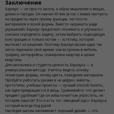
Заключение
Баухаус — не просто школа, а образ мышления о вещах,
домах и городах. Он научил ХХ век (и нас с вами) смотреть
на предметы через призму функции, честности
материалов и ясной формы. Вместо «украшать ради
украшений» Баухаус предложил «понимать и улучшать»:
сначала определить задачу, затем выбрать подходящую
конструкцию и только потом — эстетику, которая
вытекает из решения. Поэтому баухаусовские идеи так
легко пережили своё время: они встроены в мебель,
графику, интерфейсы, планировки квартир и целые
кварталы.
Для школьника и студента ценность Баухауcа — в
универсальном методе. Учитесь видеть основу:
геометрию формы, логику цвета, поведение материала.
Пробуйте работать руками и «в цифре»: макеты,
прототипы, учебные проекты — лучший способ понять,
как идея превращается в вещь. Сравнивайте: что делает
предмет удобным? где он избыточен? как упростить, не
потеряв смысла? Это и есть тот «вводный курс» Баухауcа,
который всегда под рукой.
Наследие школы напоминает: хороший дизайн — это