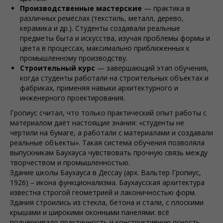
Производственные мастерские
— практика в
различных ремёслах (текстиль, металл, дерево,
керамика и др.). Студенты создавали реальные
предметы быта и искусства, изучая проблемы формы и
цвета в процессах, максимально приближенных к
промышленному производству.
Строительный курс
— завершающий этап обучения,
когда студенты работали на строительных объектах и
фабриках, применяя навыки архитектурного и
инженерного проектирования.
Гропиус считал, что только практический опыт работы с
материалом даёт настоящие знания: «студенты не
чертили на бумаге, а работали с материалами и создавали
реальные объекты». Такая система обучения позволяла
выпускникам Баухауcа чувствовать прочную связь между
творчеством и промышленностью.
Здание школы Баухауcа в Дессау (арх. Вальтер Гропиус,
1926) – икона функционализма.
Баухаусская архитектура
известна строгой геометрией и лаконичностью форм.
Здания строились из стекла, бетона и стали, с плоскими
крышами и широкими оконными панелями: всё
подчёркивало практичность и конструктивную ясность.