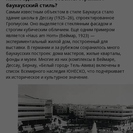
баухауcский стиль?
Самым известным объектом в стиле Баухауcа стало
здание школы в Дессау (1925–26), спроектированное
Гропиусом. Оно выделяется стеклянным фасадом и
строгим кубическим обличием. Ещё одним примером
является «Haus am Horn» (Веймар, 1923) —
экспериментальный жилой дом, построенный для
выставки. В германии и за рубежом сохранилось много
баухауcских построек: дома мастеров, жилые кварталы,
фонды и музеи. Многие из них (комплексы в Веймаре,
Дессау, Бернау, «Белый город» Тель-Авива) включены в
список Всемирного наследия ЮНЕСКО, что подчёркивает
их историческое и культурное значение.