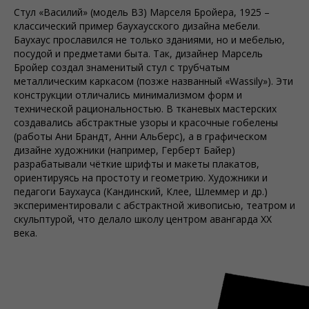
Стул «Василий» (модель B3) Марселя Бройера, 1925 –
классический пример баухаусского дизайна мебели.
Баухаус прославился не только зданиями, но и мебелью,
посудой и предметами быта. Так, дизайнер Марсель
Бройер создал знаменитый стул с трубчатым
металлическим каркасом (позже названный «Wassily»). Эти
конструкции отличались минимализмом форм и
технической рациональностью. В тканевых мастерских
создавались абстрактные узоры и красочные гобелены
(работы Ани Брандт, Анни Альберс), а в графическом
дизайне художники (например, Герберт Байер)
разрабатывали чёткие шрифты и макеты плакатов,
ориентируясь на простоту и геометрию. Художники и
педагоги Баухауcа (Кандинский, Клее, Шлеммер и др.)
экспериментировали с абстрактной живописью, театром и
скульптурой, что делало школу центром авангарда ХХ
века.