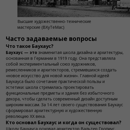
Высшие художественно-технические
мастерские (ВХуТеМас)
Часто задаваемые вопросы
Что такое Баухаус?
Баухауc — это
знаменитая школа дизайна и архитектуры,
основанная в Германии в 1919 году. Она представляла
собой экспериментальный союз художников,
ремесленников и архитекторов, стремившихся создать
«новое искусство для новой жизни». Главной идеей
Баухауcа было сочетание практической пользы и
эстетики: школа стремилась проектировать
функциональные предметы и здания без избыточного
декора, чтобы сделать современный дизайн доступным
широким массам. За 14 лет своего существования Баухауc
сформировал архитектурную и художественную
революцию XX века.
Кто основал Баухауc и когда он существовал?
Школу Баухауcа основал архитектор Вальтер Гропиус.