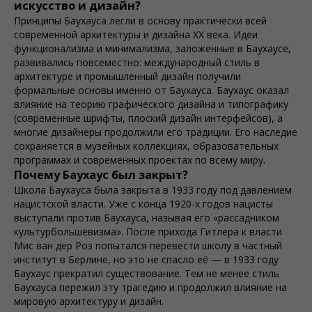
искусство и дизайн?
Принципы Баухауcа легли в основу практически всей
современной архитектуры и дизайна ХХ века. Идеи
функционализма и минимализма, заложенные в Баухауcе,
развивались повсеместно: международный стиль в
архитектуре и промышленный дизайн получили
формальные основы именно от Баухауcа. Баухауc оказал
влияние на теорию графического дизайна и типографику
(современные шрифты, плоский дизайн интерфейсов), а
многие дизайнеры продолжили его традиции. Его наследие
сохраняется в музейных коллекциях, образовательных
программах и современных проектах по всему миру.
Почему Баухауc был закрыт?
Школа Баухауcа была закрыта в 1933 году под давлением
нацистской власти. Уже с конца 1920-х годов нацисты
выступали против Баухауcа, называя его «рассадником
культурбольшевизма». После прихода Гитлера к власти
Мис ван дер Роэ попытался перевести школу в частный
институт в Берлине, но это не спасло её — в 1933 году
Баухауc прекратил существование. Тем не менее стиль
Баухауcа пережил эту трагедию и продолжил влияние на
мировую архитектуру и дизайн.