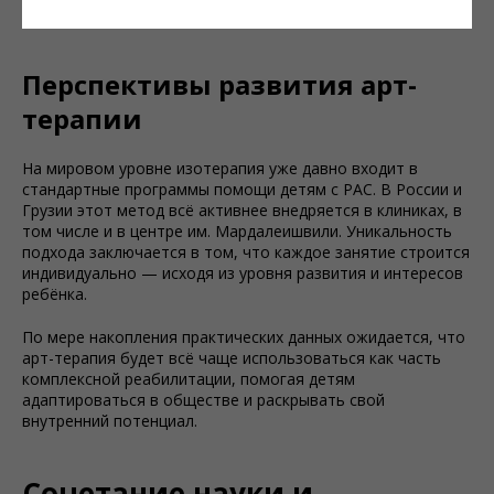
речь.
Перспективы развития арт-
терапии
На мировом уровне изотерапия уже давно входит в
стандартные программы помощи детям с РАС. В России и
Грузии этот метод всё активнее внедряется в клиниках, в
том числе и в центре им. Мардалеишвили. Уникальность
подхода заключается в том, что каждое занятие строится
индивидуально — исходя из уровня развития и интересов
ребёнка.
По мере накопления практических данных ожидается, что
арт-терапия будет всё чаще использоваться как часть
комплексной реабилитации, помогая детям
адаптироваться в обществе и раскрывать свой
внутренний потенциал.
Сочетание науки и