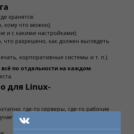
га
где хранятся:
, кому что можно);
е и с какими настройками);
, что разрешено, как должен выглядеть
ечать, корпоративные системы и т. п.).
 всё по отдельности на каждом
еста.
 для Linux-
этапно: где-то серверы, где-то рабочие
учается «зоопарк», где каждая часть живёт
и: