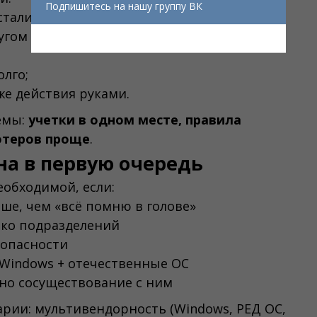
Подпишитесь на нашу группу ВК
стались в нескольких местах;
угом простой;
лго;
е действия руками.
емы:
учетки в одном месте, правила
ютеров проще
.
на в первую очередь
еобходимой, если:
ше, чем «всё помню в голове»
ько подразделений
зопасности
 Windows + отечественные ОС
жно сосуществование с ним
арии: мультивендорность (Windows, РЕД ОС,