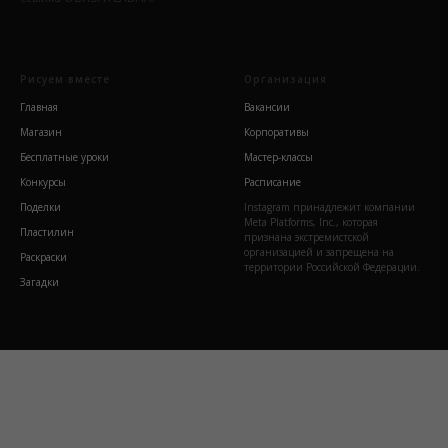
Рисуем вместе
Организация
Главная
Вакансии
Магазин
Корпоративы
Бесплатные уроки
Мастер-классы
Конкурсы
Расписание
Поделки
Instagram принадлежит компании
Meta Platforms, Inc., которая
Пластилин
признана экстремистской
организацией и запрещена на
Раскраски
территории Российской Федерации.
Загадки