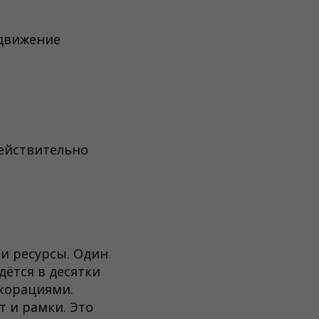
одвижение
действительно
 и ресурсы. Один
ётся в десятки
екорациями.
 и рамки. Это