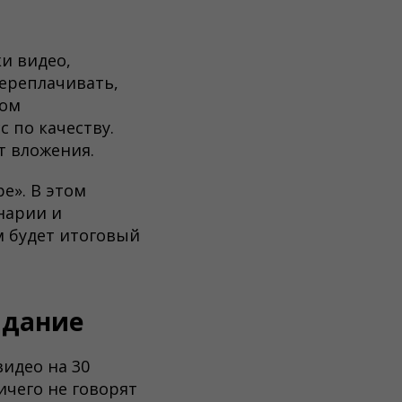
и видео,
переплачивать,
том
 по качеству.
т вложения.
е». В этом
енарии и
м будет итоговый
адание
идео на 30
ичего не говорят