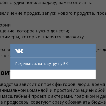
обы студия поняла задачу, важно описать:
увеличение продаж, запуск нового продукта, пр
ории;
щение, которое нужно донести;
римеры, которые нравятся заказчику.
тем выше шанс получить ролик, который будет 
знеса.
Подпишитесь на нашу группу ВК
тоит рекламный ролик
водства зависит от трёх факторов: люди, время
инимальной командой и простой локацией обойд
м масштабный проект с актёрами, графикой и д
 продюсеры советуют сразу обозначать бюджет