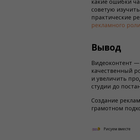
какие ошибки ча
советую изучить
практические р
рекламного рол
Вывод
Видеоконтент — 
качественный ро
и увеличить про
студии до поста
Создание реклам
грамотном подхо
Рисуем вместе