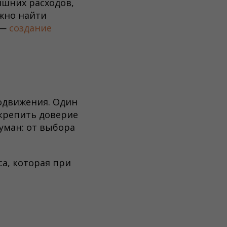
ишних расходов,
жно найти
 —
создание
одвижения. Один
укрепить доверие
думан: от выбора
а, которая при