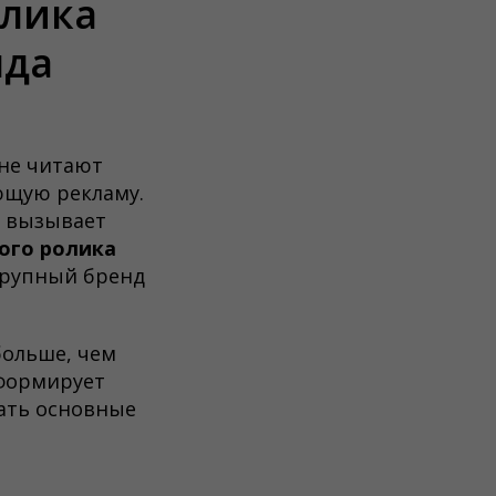
олика
нда
не читают
ющую рекламу.
и вызывает
ого ролика
 крупный бренд
больше, чем
 формирует
мать основные