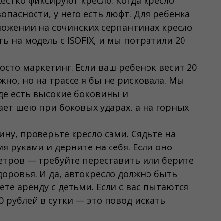
естко фиксируют кресло. Когда кресло
пасности, у него есть люфт. Для ребенка
рможении на сочинских серпантинах кресло
ь на модель с ISOFIX, и мы потратили 20
осто маркетинг. Если ваш ребенок весит 20
ожно, но на трассе я бы не рисковала. Мы
де есть высокие боковины и
ет шею при боковых ударах, а на горных
ну, проверьте кресло сами. Сядьте на
мя руками и дерните на себя. Если оно
етров — требуйте переставить или берите
доровья. И да, автокресло должно быть
ете аренду с детьми. Если с вас пытаются
0 рублей в сутки — это повод искать