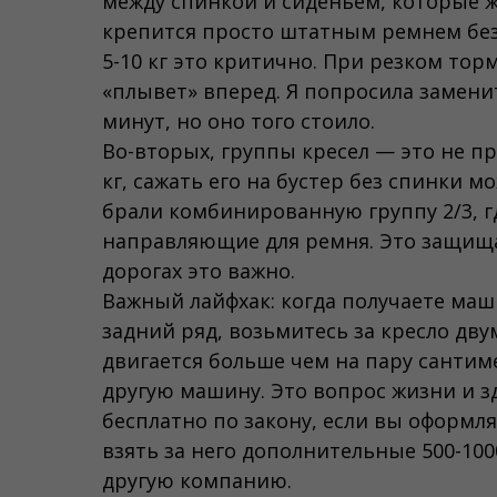
между спинкой и сиденьем, которые ж
крепится просто штатным ремнем безо
5-10 кг это критично. При резком то
«плывет» вперед. Я попросила заменит
минут, но оно того стоило.
Во-вторых, группы кресел — это не пр
кг, сажать его на бустер без спинки м
брали комбинированную группу 2/3, г
направляющие для ремня. Это защища
дорогах это важно.
Важный лайфхак: когда получаете маши
задний ряд, возьмитесь за кресло дву
двигается больше чем на пару сантим
другую машину. Это вопрос жизни и з
бесплатно по закону, если вы оформля
взять за него дополнительные 500-100
другую компанию.