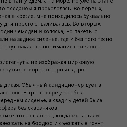
е в тайгу едем, а на море. Но уже на этапе
то с седаном я прокололась. Во-первых,
енка в кресле, мне приходилось буквально
у дня просто отваливалась. Во-вторых,
 один чемодан и коляска, но пакеты с
и на заднее сиденье, где и без того тесно.
 вот тут началось понимание семейного
истегнуть, не изображая цирковую
а крутых поворотах горных дорог
ь дикая. Обычный кондиционер дует в
ют нос. В кроссовере у нас был
ереднем сиденье, а сзади у детей была
сфера без сквозняков.
тике это спасло нас, когда мы искали
заезжать на бордюр и съезжать в грунт.