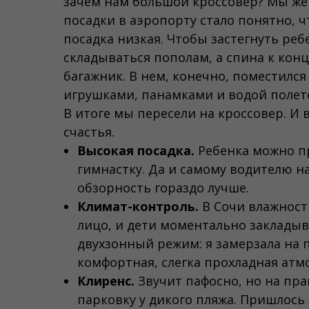
зачем нам большой кроссовер? Мы же н
посадки в аэропорту стало понятно, ч
посадка низкая. Чтобы застегнуть реб
складываться пополам, а спина к конц
багажник. В нем, конечно, поместился
игрушками, панамками и водой полетел
В итоге мы пересели на кроссовер. И
счастья.
Высокая посадка.
Ребенка можно пр
гимнастку. Да и самому водителю н
обзорность гораздо лучше.
Климат-контроль.
В Сочи влажност
лицо, и дети моментально закладыва
двухзонный режим: я замерзала на п
комфортная, слегка прохладная атмо
Клиренс.
Звучит пафосно, но на прак
парковку у дикого пляжа. Пришлось 