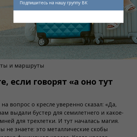
Подпишитесь на нашу группу ВК
веты и маршруты
е, если говорят «а оно тут
а вопрос о кресле уверенно сказал: «Да,
нам выдали бустер для семилетнего и какое-
мней для трехлетки. И тут началась магия.
 вы не знаете: это металлические скобы