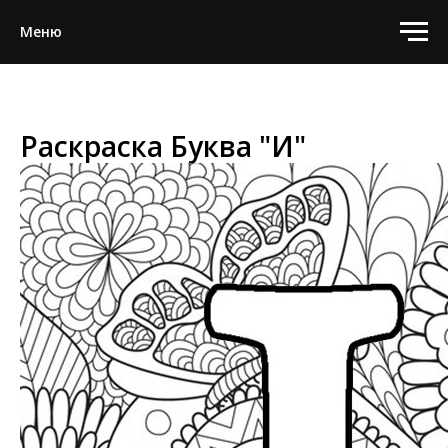
Меню
Раскраска Буква "И"