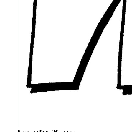
Раскраска Буква "И" - Индюк