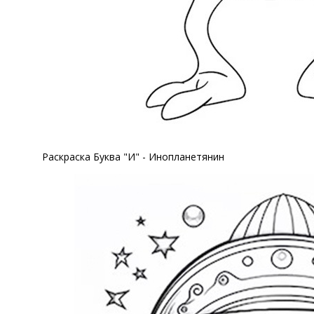
Раскраска Буква "И" - Инопланетянин