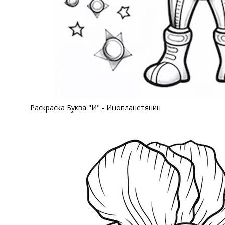
Раскраска Буква "И" - Инопланетянин