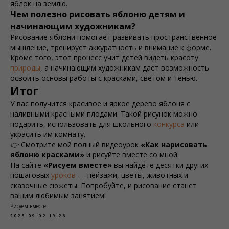
яблок на землю.
Чем полезно рисовать яблоню детям и
начинающим художникам?
Рисование яблони помогает развивать пространственное
мышление, тренирует аккуратность и внимание к форме.
Кроме того, этот процесс учит детей видеть красоту
природы
, а начинающим художникам дает возможность
освоить основы работы с красками, светом и тенью.
Итог
У вас получится красивое и яркое дерево яблоня с
наливными красными плодами. Такой рисунок можно
подарить, использовать для школьного
конкурса
или
украсить им комнату.
👉 Смотрите мой полный видеоурок
«Как нарисовать
яблоню красками»
и рисуйте вместе со мной.
На сайте
«Рисуем вместе»
вы найдёте десятки других
пошаговых
уроков
— пейзажи, цветы, животных и
сказочные сюжеты. Попробуйте, и рисование станет
вашим любимым занятием!
Рисуем вместе
2025-09-02 19:26