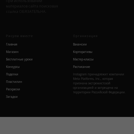
При использовании
материалов сайта поисковая
ссылка ОБЯЗАТЕЛЬНА.
Рисуем вместе
Организация
Главная
Вакансии
Магазин
Корпоративы
Бесплатные уроки
Мастер-классы
Конкурсы
Расписание
Поделки
Instagram принадлежит компании
Meta Platforms, Inc., которая
Пластилин
признана экстремистской
организацией и запрещена на
Раскраски
территории Российской Федерации.
Загадки