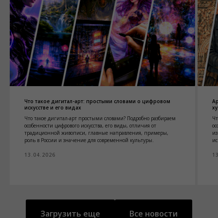
Что такое дигитал-арт: простыми словами о цифровом
Ар
искусстве и его видах
х
Что такое дигитал-арт простыми словами? Подробно разбираем
Чт
особенности цифрового искусства, его виды, отличия от
ос
традиционной живописи, главные направления, примеры,
из
роль в России и значение для современной культуры.
ис
13.04.2026
1
Загрузить еще
Все новости