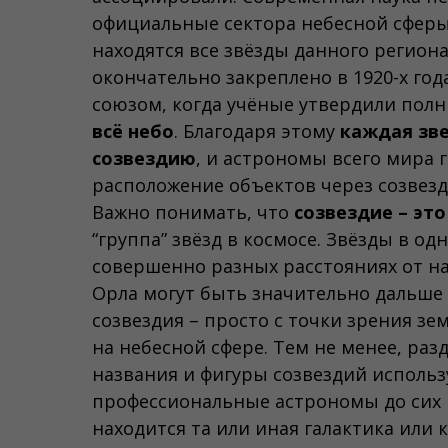
официальные сектора небесной сферы
находятся все звёзды данного региона
окончательно закреплено в 1920-х г
союзом, когда учёные утвердили пол
всё небо
. Благодаря этому
каждая зве
созвездию
, и астрономы всего мира 
расположение объектов через созвезд
Важно понимать, что
созвездие – эт
“группа” звёзд в космосе. Звёзды в о
совершенно разных расстояниях от на
Орла могут быть значительно дальше д
созвездия – просто с точки зрения з
на небесной сфере. Тем не менее, раз
названия и фигуры созвездий использ
профессиональные астрономы до сих 
находится та или иная галактика или 