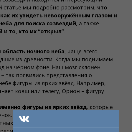
той статье мы подробно рассмотрим,
что
,
как их увидеть невооружённым глазом
и
неба для поиска созвездий
, а также
й
и
то, кто их “открыл”
.
 область ночного неба
, чаще всего
дшие из древности. Когда мы поднимаем
зд на чёрном фоне. Наш мозг склонен
– так появились представления о
 небе фигуры из ярких звёзд. Например,
ает ковш или телегу, Орион – фигуру
именно фигуры из ярких звёзд
, которые
унок. Древние звездочёты дали этим
отных и предметов, с которыми их
ресмотрела понятие созвездия: теперь это