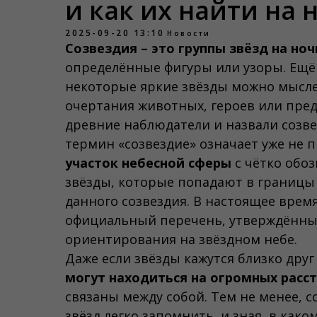
и как их найти на 
2025-09-20 13:10
Новости
Созвездия – это
группы звёзд на но
определённые фигуры или узоры. Ещё 
некоторые яркие звёзды можно мысл
очертания животных, героев или пре
древние наблюдатели и назвали созв
термин «созвездие» означает уже не п
участок небесной сферы
с чётко обо
звёзды, которые попадают в границы 
данного созвездия. В настоящее время
официальный перечень, утверждённы
ориентирования на звёздном небе.
Даже если звёзды кажутся близко друг
могут находиться на огромных расст
связаны между собой. Тем не менее, с
звёзд легко запомнить, и зная, в ка