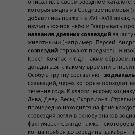
описал их в своём звёздном каталоге.
которая видна из Средиземноморья (т
добавились позже – в XVII–XVIII веках
изучать южное небо и “закрывать проб
названия древних созвездий
зачасту
животными (например, Персей, Андром
созвездий
отражают предметы и изоб
Крест, Компас и т.д.). Таким образом
догадаться, к какому времени относи
Особую группу составляют
зодиакаль
созвездий, через которые проходит в
течение года. К классическому зодиаку
Льва, Деву, Весы, Скорпиона, Стрельца
поочерёдно находится на фоне каждог
созвездия легли в основу знаков зоди
фактически Солнце также некоторое в
конца ноября до середины декабря –