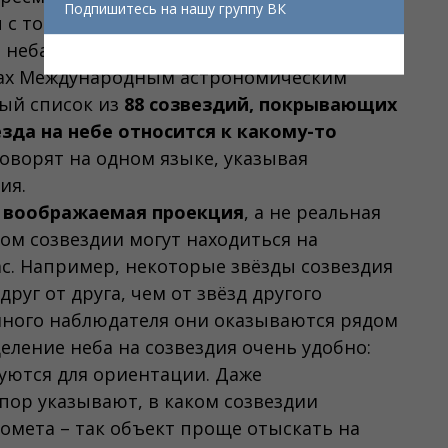
Подпишитесь на нашу группу ВК
 с точными границами, внутри которых
 неба. Такое разделение было
одах Международным астрономическим
ный список из
88 созвездий, покрывающих
зда на небе относится к какому-то
говорят на одном языке, указывая
ия.
о воображаемая проекция
, а не реальная
дном созвездии могут находиться на
с. Например, некоторые звёзды созвездия
руг от друга, чем от звёзд другого
емного наблюдателя они оказываются рядом
деление неба на созвездия очень удобно:
уются для ориентации. Даже
пор указывают, в каком созвездии
комета – так объект проще отыскать на