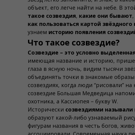
объект, его легче найти на небе. В э
такое созвездия
,
какие они бывают
как пользоваться картой звёздного 
узнаем
историю появления созвезди
Что такое созвездие?
Созвездие – это
условно выделенная
имеющая название и историю, прише
глаза в ясную ночь, видим тысячи звё
объединять точки в знакомые образы 
созвездиях, когда люди “рисовали” на
созвездие Большая Медведица напомин
охотника, а Кассиопея – букву W.
Исторически
созвездиями называли 
образуют какой-либо узнаваемый рис
фигурам названия в честь богов, жив
ассоциировали. Современная наука пе