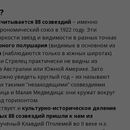
?
считывается 88 созвездий
– именно
ономический союз в 1922 году. Эти
яркости звёзд и видимости в разных точках
рного полушария
(видимые в основном из
я
(наблюдаются только в южных широтах).
и Стрелец практически не видны из
в Австралии или Южной Америке. Зато
можно увидеть круглый год – их называют
ах такими “незаходящими” созвездиями
ца и Малая Медведица: они кружат вокруг
ад горизонтом.
ствует и
культурно-историческое деление
ых 88 созвездий пришли к нам из
чёный Клавдий Птолемей во II веке н.э.