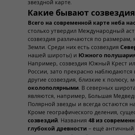
звездной карте.
Какие бывают созвездия
Всего на современной карте неба на
столько утвердил Международный астр
созвездия различаются по размерам, 
Земли. Среди них есть созвездия
Севе
нашей широты) и
Южного полушари
Например, созвездия Южный Крест ил
России, зато прекрасно наблюдаются 
другие созвездия, близкие к полюсу, 
околополярными
. В северных широт
являются, например, Большая Медведи
Полярной звезды и всегда остаются н
Кроме географического деления, суще
созвездий
. Названия
48 из современн
глубокой древности
– ещё античный у