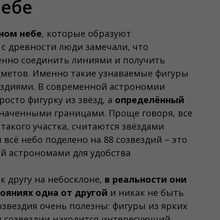
небе
чном небе
, которые образуют
с древности люди замечали, что
енно соединить линиями и получить
дметов. Именно такие узнаваемые фигуры
ездиями. В современной астрономии
росто фигурку из звёзд, а
определённый
значенными границами. Проще говоря, все
такого участка, считаются звёздами
 всё небо поделено на 88 созвездий – это
й астрономами для удобства
 к другу на небосклоне,
в реальности они
ояниях одна от другой
и никак не быть
озвездия очень полезны: фигуры из ярких
ком созвездии находится интересующий