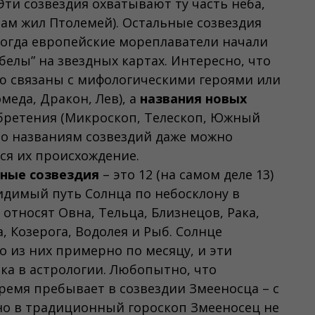
 Эти созвездия охватывают ту часть неба,
ам жил Птолемей). Остальные созвездия
, когда европейские мореплаватели начали
елы” на звездных картах. Интересно, что
ю связаны с мифологическими героями или
еда, Дракон, Лев), а
названия новых
ретения (Микроскоп, Телескоп, Южный
, по названиям созвездий даже можно
тся их происхождение.
ные созвездия
– это 12 (на самом деле 13)
идимый путь Солнца по небосклону в
 относят Овна, Тельца, Близнецов, Рака,
, Козерога, Водолея и Рыб. Солнце
о из них примерно по месяцу, и эти
ака в астрологии. Любопытно, что
ремя пребывает в созвездии Змееносца – с
 но в традиционный гороскоп Змееносец не