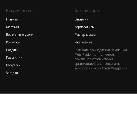
Рисуем вместе
Организация
Главная
Вакансии
Магазин
Корпоративы
Бесплатные уроки
Мастер-классы
Конкурсы
Расписание
Поделки
Instagram принадлежит компании
Meta Platforms, Inc., которая
Пластилин
признана экстремистской
организацией и запрещена на
Раскраски
территории Российской Федерации.
Загадки