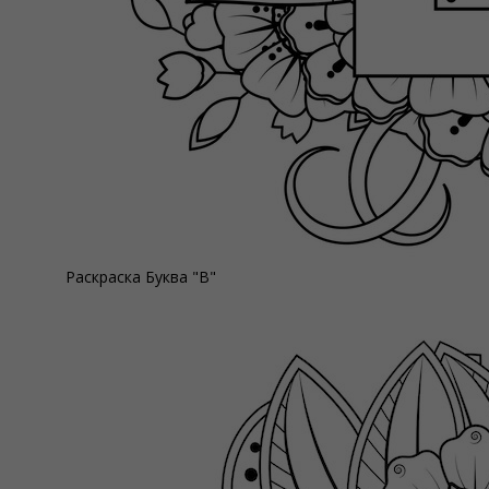
Раскраска Буква "В"