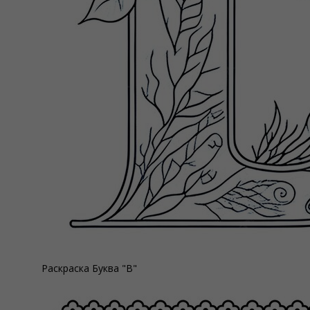
Раскраска Буква "В"