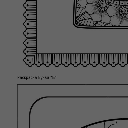
Раскраска Буква "В"