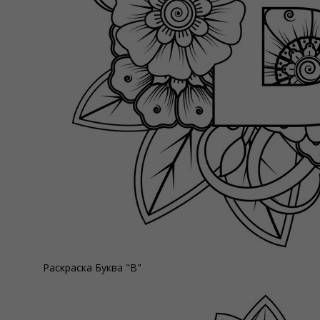
Раскраска Буква "В"