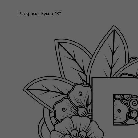
Раскраска Буква "В"